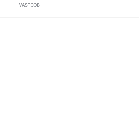
VASTCOB
Open
AI