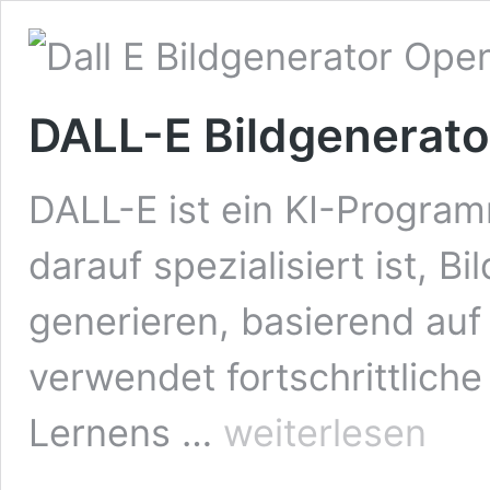
DALL-E Bildgenerato
DALL-E ist ein KI-Program
darauf spezialisiert ist, 
generieren, basierend auf
verwendet fortschrittlich
DALL-
Lernens …
weiterlesen
E
Bildgenerator
von