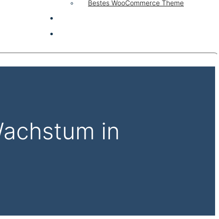
Bestes WooCommerce Theme
KI & AI
Kontakt
achstum in