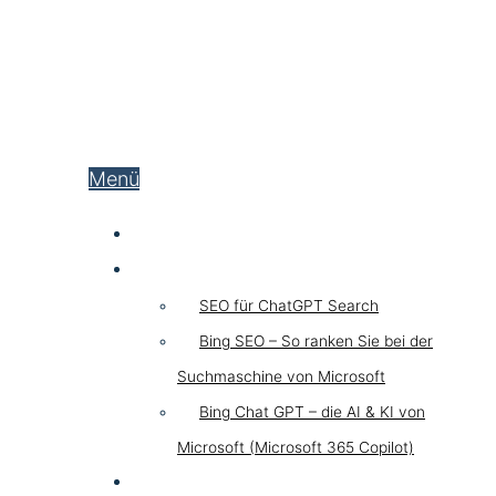
Menü
SEO
Chat GPT SEO
SEO für ChatGPT Search
Bing SEO – So ranken Sie bei der
Suchmaschine von Microsoft
Bing Chat GPT – die AI & KI von
Microsoft (Microsoft 365 Copilot)
GEO LLM