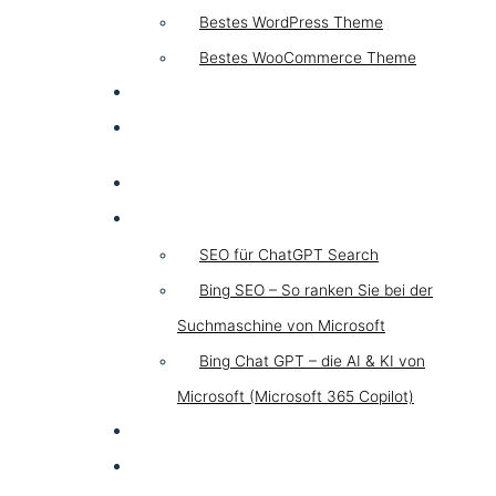
Bestes WordPress Theme
Bestes WooCommerce Theme
KI & AI
Kontakt
SEO
Chat GPT SEO
SEO für ChatGPT Search
Bing SEO – So ranken Sie bei der
Suchmaschine von Microsoft
Bing Chat GPT – die AI & KI von
Microsoft (Microsoft 365 Copilot)
GEO LLM
SEA