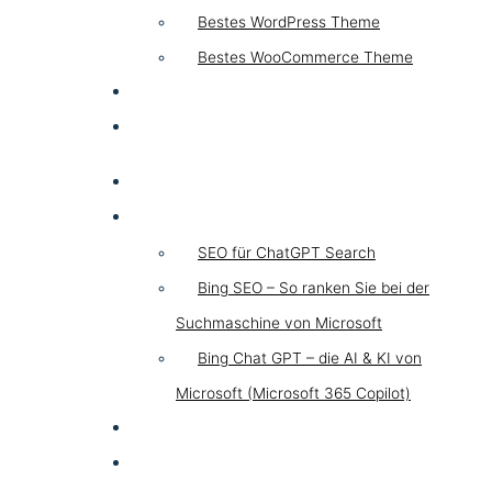
Bestes WordPress Theme
Bestes WooCommerce Theme
KI & AI
Kontakt
SEO
Chat GPT SEO
SEO für ChatGPT Search
Bing SEO – So ranken Sie bei der
Suchmaschine von Microsoft
Bing Chat GPT – die AI & KI von
Microsoft (Microsoft 365 Copilot)
GEO LLM
SEA