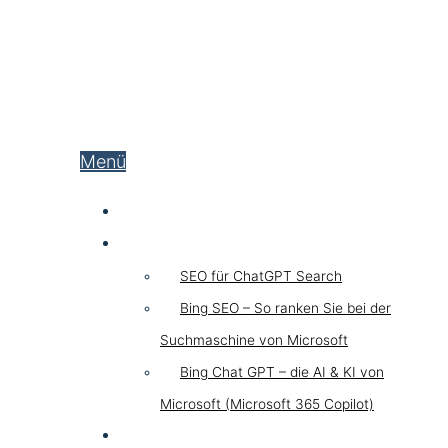
Menü
SEO
Chat GPT SEO
SEO für ChatGPT Search
Bing SEO – So ranken Sie bei der
Suchmaschine von Microsoft
Bing Chat GPT – die AI & KI von
Microsoft (Microsoft 365 Copilot)
GEO LLM