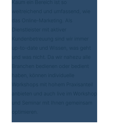
Kaum ein Bereich ist so
weitreichend und umfassend, wie
das Online-Marketing. Als
Dienstleister mit aktiver
Kundenbetreuung sind wir immer
up-to-date und Wissen, was geht
und was nicht. Da wir nahezu alle
Branchen bedienen oder bedient
haben, können individuelle
Workshops mit hohem Praxisanteil
anbieten und auch live im Workshop
und Seminar mit Ihnen gemeinsam
optimieren.