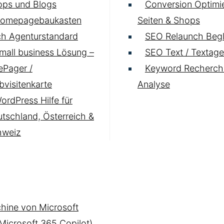
ops und Blogs
Conversion Optimie
omepagebaukasten
Seiten & Shops
h Agenturstandard
SEO Relaunch Begl
mall business Lösung –
SEO Text / Textage
Pager /
Keyword Recherch
visitenkarte
Analyse
ordPress Hilfe für
tschland, Österreich &
hweiz
hine von Microsoft
(Microsoft 365 Copilot)