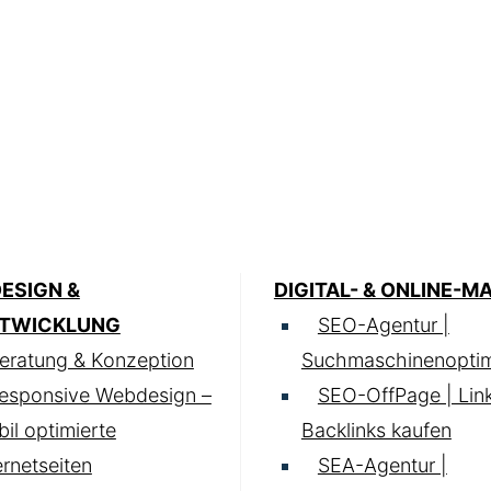
ESIGN &
DIGITAL- & ONLINE-M
TWICKLUNG
SEO-Agentur |
eratung & Konzeption
Suchmaschinenoptim
esponsive Webdesign –
SEO-OffPage | Lin
il optimierte
Backlinks kaufen
ernetseiten
SEA-Agentur |