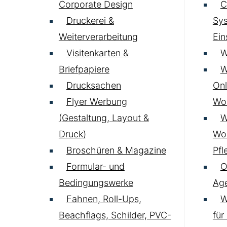
Corporate Design
C
Druckerei &
Sys
Weiterverarbeitung
Ei
Visitenkarten &
W
Briefpapiere
W
Drucksachen
Onl
Flyer Werbung
Wo
(Gestaltung, Layout &
W
Druck)
Wo
Broschüren & Magazine
Pfl
Formular- und
O
Bedingungswerke
Age
Fahnen, Roll-Ups,
W
Beachflags, Schilder, PVC-
für