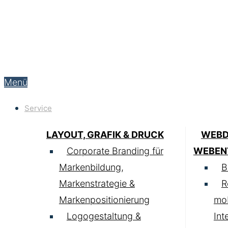
Menü
Service
LAYOUT, GRAFIK & DRUCK
WEBD
Corporate Branding für
WEBEN
Markenbildung,
B
Markenstrategie &
R
Markenpositionierung
mob
Logogestaltung &
Int