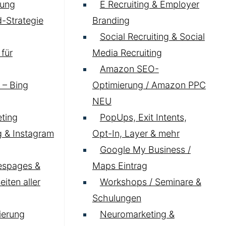
ung
E Recruiting & Employer
-Strategie
Branding
Social Recruiting & Social
für
Media Recruiting
Amazon SEO-
 – Bing
Optimierung / Amazon PPC
NEU
ting
PopUps, Exit Intents,
 & Instagram
Opt-In, Layer & mehr
Google My Business /
espages &
Maps Eintrag
iten aller
Workshops / Seminare &
Schulungen
ierung
Neuromarketing &