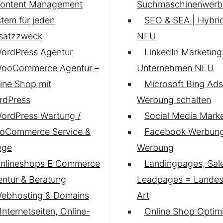
ontent Management
Suchmaschinenwerb
tem für jeden
SEO & SEA | Hybrid
nsatzzweck
NEU
ordPress Agentur
LinkedIn Marketing 
ooCommerce Agentur –
Unternehmen
NEU
ine Shop mit
Microsoft Bing Ads
rdPress
Werbung schalten
ordPress Wartung /
Social Media Marke
oCommerce Service &
Facebook Werbung
ege
Werbung
nlineshops E Commerce
Landingpages, Sal
ntur & Beratung
Leadpages = Landese
ebhosting & Domains
Art
 Internetseiten, Online-
Online Shop Optim