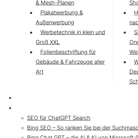
& Mesh-Planen
Sh
Plakatwerbung &
H
Außenwerbung
nac
Werbetechnik in klein und
S
Groß XXL
One
Folienbeschriftung für
Web
Gebäude & Fahrzeuge aller
W
Art
Deu
Sc
SEO
Chat GPT SEO
SEO für ChatGPT Search
Bing SEO – So ranken Sie bei der Suchmasc
Bing Chat GPT – die AI & KI von Microsoft 