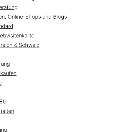
eratung
ten, Online-Shops und Blogs
ndard
ebvisitenkarte
rreich & Schweiz
rung
 kaufen
g
EU
halten
ung