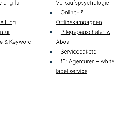
rung für
Verkaufspsychologie
Online- &
eitung
Offlinekampagnen
ntur
Pflegepauschalen &
e & Keyword
Abos
Servicepakete
für Agenturen – white
label service