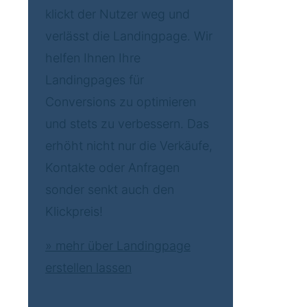
klickt der Nutzer weg und
verlässt die Landingpage. Wir
helfen Ihnen Ihre
Landingpages für
Conversions zu optimieren
und stets zu verbessern. Das
erhöht nicht nur die Verkäufe,
Kontakte oder Anfragen
sonder senkt auch den
Klickpreis!
» mehr über Landingpage
erstellen lassen