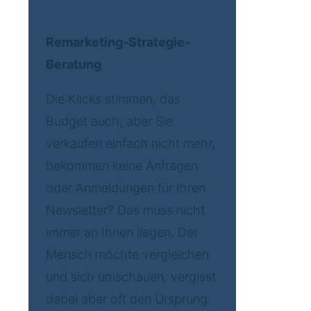
Remarketing-Strategie-
Beratung
Die Klicks stimmen, das
Budget auch, aber Sie
verkaufen einfach nicht mehr,
bekommen keine Anfragen
oder Anmeldungen für Ihren
Newsletter? Das muss nicht
immer an Ihnen liegen. Der
Mensch möchte vergleichen
und sich umschauen, vergisst
dabei aber oft den Ursprung.