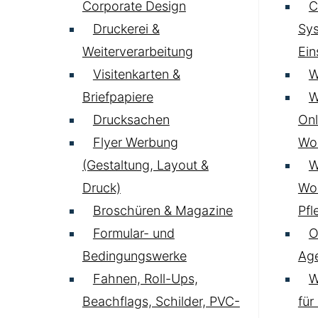
Corporate Design
C
Druckerei &
Sys
Weiterverarbeitung
Ei
Visitenkarten &
W
Briefpapiere
W
Drucksachen
Onl
Flyer Werbung
Wo
(Gestaltung, Layout &
W
Druck)
Wo
Broschüren & Magazine
Pfl
Formular- und
O
Bedingungswerke
Age
Fahnen, Roll-Ups,
W
Beachflags, Schilder, PVC-
für