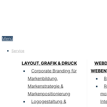
Menü
Service
LAYOUT, GRAFIK & DRUCK
WEBD
Corporate Branding für
WEBEN
Markenbildung,
B
Markenstrategie &
R
Markenpositionierung
mob
Logogestaltung &
Int