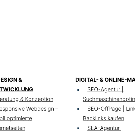
ESIGN &
DIGITAL- & ONLINE-M
TWICKLUNG
SEO-Agentur |
eratung & Konzeption
Suchmaschinenoptim
esponsive Webdesign –
SEO-OffPage | Lin
il optimierte
Backlinks kaufen
ernetseiten
SEA-Agentur |