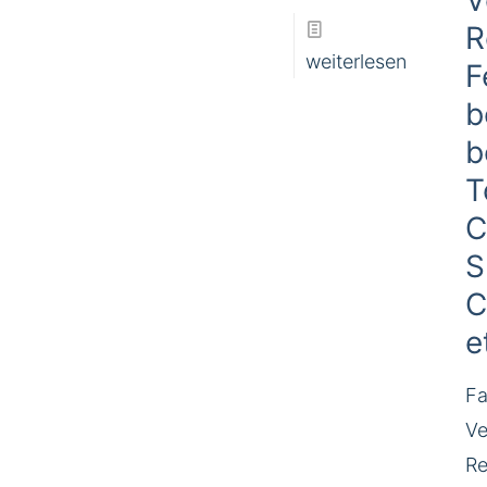
V
R
weiterlesen
F
b
b
T
C
S
C
e
Fa
Ve
Re