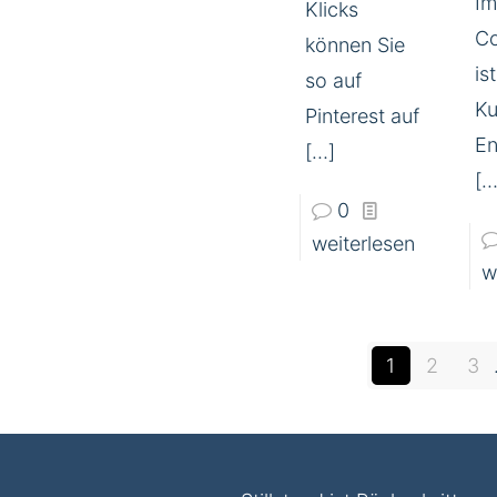
Im
Klicks
C
können Sie
is
so auf
Ku
Pinterest auf
En
[…]
[…
0
weiterlesen
w
1
2
3