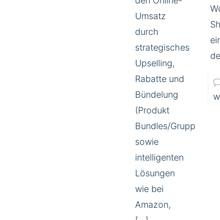
den Online-
W
Umsatz
Sh
durch
ei
strategisches
de
Upselling,
Rabatte und
Bündelung
w
(Produkt
Bundles/Gruppen)
sowie
intelligenten
Lösungen
wie bei
Amazon,