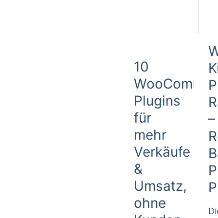
W
10
K
WooCommer
P
Plugins
R
für
–
mehr
R
Verkäufe
B
&
P
Umsatz,
P
ohne
Di