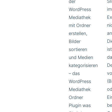
Sl
der
im
WordPress
Ex
Mediathek
ni
mit Ordner
an
erstellen,
Di
Bilder
is
sortieren
da
und Medien
De
kategorisieren
vo
– das
(B
WordPress
od
Mediathek
Ei
Ordner
be
Plugin was