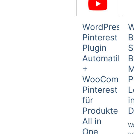
WordPress
W
Pinterest
B
Plugin
S
Automatik
B
+
M
WooCommer
P
Pinterest
L
für
i
Produkte
D
All in
W
One