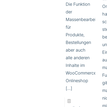
Die Funktion
On
der
ha
Massenbearbeitung
sc
für
st
Produkte,
be
Bestellungen
un
aber auch
Ei
alle anderen
a
Inhalte im
m
WooCommerce
Fu
Onlineshop
gi
[…]
ma
ni
mi