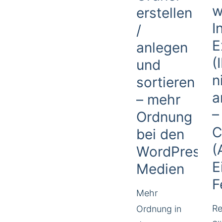
w
erstellen
I
/
E
anlegen
(
und
n
sortieren
a
– mehr
–
Ordnung
C
bei den
(
WordPress
E
Medien
F
Mehr
Re
Ordnung in