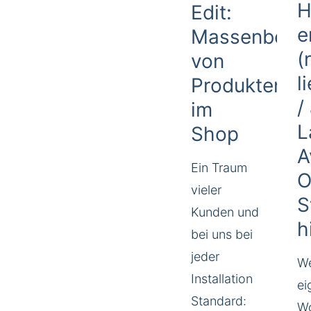
H
Edit:
e
Massenbearb
(
von
l
Produkten
/
im
L
Shop
A
Ein Traum
O
vieler
S
Kunden und
h
bei uns bei
jeder
We
Installation
ei
Standard:
W