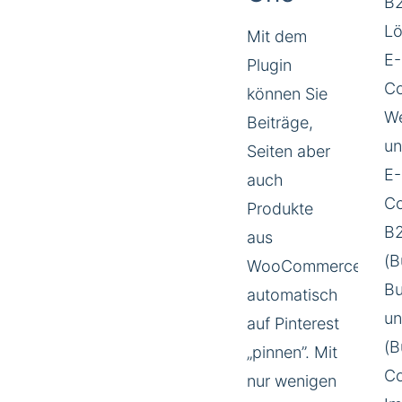
B
Lö
Mit dem
E-
Plugin
C
können Sie
We
Beiträge,
un
Seiten aber
E-
auch
C
Produkte
B
aus
(B
WooCommerce
Bu
automatisch
u
auf Pinterest
(B
„pinnen”. Mit
Co
nur wenigen