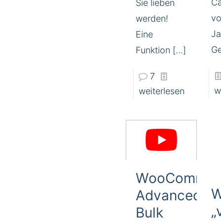
Ca
Sie lieben
v
werden!
Ja
Eine
Ge
Funktion
[…]
7
w
weiterlesen
WooCommer
W
Advanced
„
Bulk