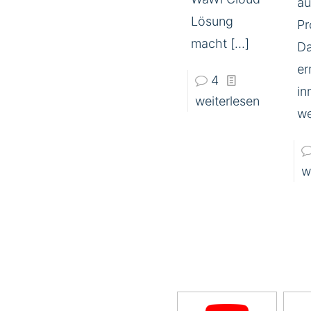
au
Lösung
Pr
macht
[…]
Da
er
4
in
weiterlesen
we
w