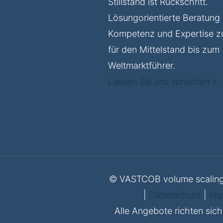
Stillstand ist Rückschritt.
Lösungorientierte Beratung 
Kompetenz und Expertise 
für den Mittelstand bis zum
Weltmarktführer.
Lassen Sie uns sprechen »
© VASTCOB volume scaling c
|
Datenschutz
|
Im
Alle Angebote richten sich