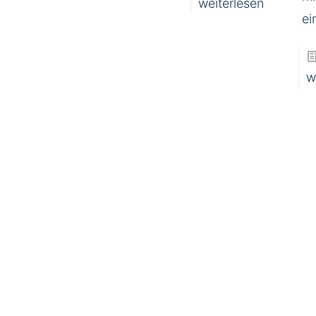
weiterlesen
ei
w