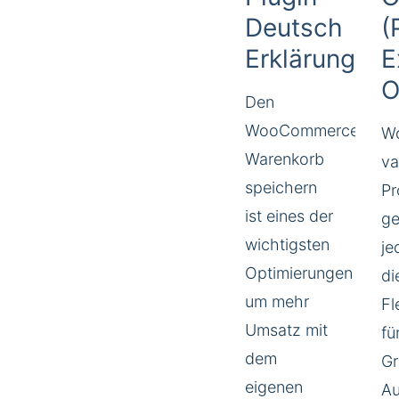
Deutsch
(
Erklärung
E
O
Den
WooCommerce
W
Warenkorb
va
speichern
Pr
ist eines der
g
wichtigsten
je
Optimierungen
di
um mehr
Fl
Umsatz mit
fü
dem
Gr
eigenen
Au