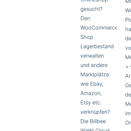
Mi
gesucht?
W
Den
Pl
WooCommerce
ha
Shop
di
Lagerbestand
vo
verwalten
Me
und andere
+ 
Marktplätze
Ar
wie Ebay,
Ge
Amazon,
de
Etsy etc.
M
verknüpfen?
im
Die Billbee
On
WaWi Cloud