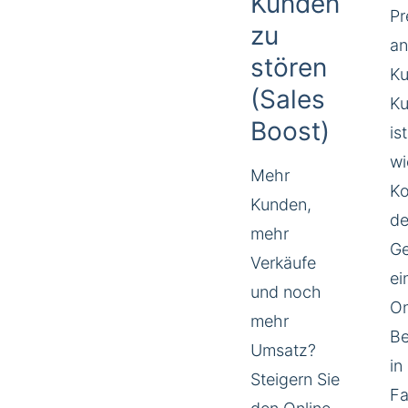
Kunden
Pr
zu
an
stören
Ku
(Sales
K
Boost)
is
wi
Mehr
K
Kunden,
de
mehr
Ge
Verkäufe
ei
und noch
On
mehr
Be
Umsatz?
in
Steigern Sie
Fa