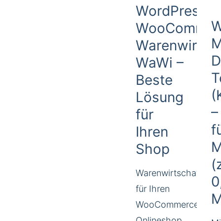
WordPress
W
WooCommer
M
Warenwirtsc
D
WaWi –
T
Beste
(
Lösung
–
für
f
Ihren
M
Shop
(
Warenwirtschaft
0
für Ihren
M
WooCommerce
Onlineshop