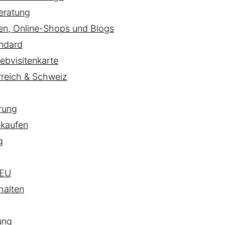
eratung
ten, Online-Shops und Blogs
ndard
ebvisitenkarte
rreich & Schweiz
rung
 kaufen
g
EU
halten
ung