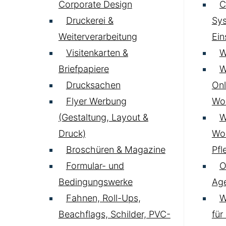
Corporate Design
C
Druckerei &
Sys
Weiterverarbeitung
Ei
Visitenkarten &
W
Briefpapiere
W
Drucksachen
Onl
Flyer Werbung
Wo
(Gestaltung, Layout &
W
Druck)
Wo
Broschüren & Magazine
Pfl
Formular- und
O
Bedingungswerke
Age
Fahnen, Roll-Ups,
W
Beachflags, Schilder, PVC-
für