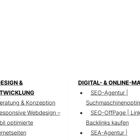
ESIGN &
DIGITAL- & ONLINE-M
TWICKLUNG
SEO-Agentur |
eratung & Konzeption
Suchmaschinenoptim
esponsive Webdesign –
SEO-OffPage | Lin
il optimierte
Backlinks kaufen
ernetseiten
SEA-Agentur |