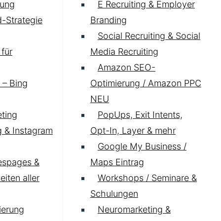
ung
E Recruiting & Employer
-Strategie
Branding
Social Recruiting & Social
für
Media Recruiting
Amazon SEO-
 – Bing
Optimierung / Amazon PPC
NEU
ting
PopUps, Exit Intents,
 & Instagram
Opt-In, Layer & mehr
Google My Business /
espages &
Maps Eintrag
iten aller
Workshops / Seminare &
Schulungen
ierung
Neuromarketing &