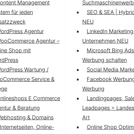
ontent Management
Suchmaschinenwerb
tem für jeden
SEO & SEA | Hybrid
nsatzzweck
NEU
ordPress Agentur
LinkedIn Marketing 
ooCommerce Agentur –
Unternehmen
NEU
ine Shop mit
Microsoft Bing Ads
rdPress
Werbung schalten
ordPress Wartung /
Social Media Marke
oCommerce Service &
Facebook Werbung
ege
Werbung
nlineshops E Commerce
Landingpages, Sal
ntur & Beratung
Leadpages = Landese
ebhosting & Domains
Art
 Internetseiten, Online-
Online Shop Optim