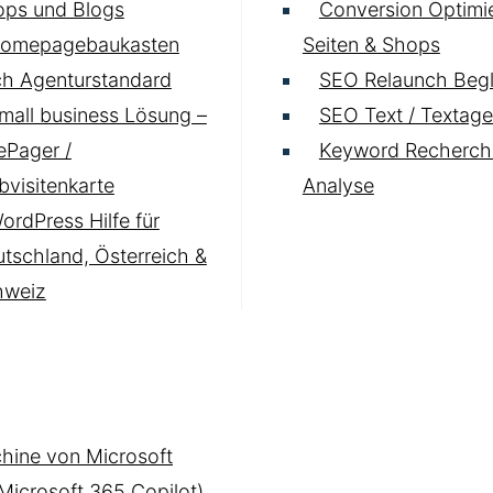
ops und Blogs
Conversion Optimie
omepagebaukasten
Seiten & Shops
h Agenturstandard
SEO Relaunch Begl
mall business Lösung –
SEO Text / Textage
Pager /
Keyword Recherch
visitenkarte
Analyse
ordPress Hilfe für
tschland, Österreich &
hweiz
hine von Microsoft
(Microsoft 365 Copilot)