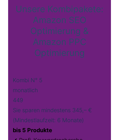
Unsere Kombipakete:
Amazon SEO
Optimierung &
Amazon PPC
Optimierung
Kombi N° 5
monatlich
449
Sie sparen mindestens 345,– €
(Mindestlaufzeit: 6 Monate)
bis 5 Produkte