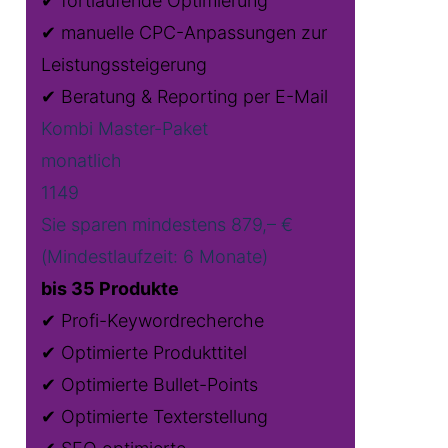
✔ fortlaufende Optimierung
✔ manuelle CPC-Anpassungen zur
Leistungssteigerung
✔ Beratung & Reporting per E-Mail
Kombi Master-Paket
monatlich
1149
Sie sparen mindestens 879,– €
(Mindestlaufzeit: 6 Monate)
bis 35 Produkte
✔ Profi-Keywordrecherche
✔ Optimierte Produkttitel
✔ Optimierte Bullet-Points
✔ Optimierte Texterstellung