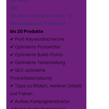
monatlich
899
Sie sparen mindestens 680,– €
(Mindestlaufzeit: 6 Monate)
bis 20 Produkte
✔ Profi-Keywordrecherche
✔ Optimierte Produkttitel
✔ Optimierte Bullet-Points
✔ Optimierte Texterstellung
✔ SEO optimierte
Produktbescheibung
✔ Tipps zu Bildern, weiteren Details
und Fakten
✔ Aufbau Kampagnenstruktur