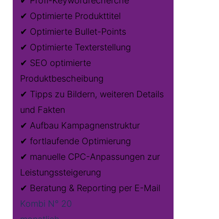
✔ Profi-Keywordrecherche
✔ Optimierte Produkttitel
✔ Optimierte Bullet-Points
✔ Optimierte Texterstellung
✔ SEO optimierte
Produktbescheibung
✔ Tipps zu Bildern, weiteren Details
und Fakten
✔ Aufbau Kampagnenstruktur
✔ fortlaufende Optimierung
✔ manuelle CPC-Anpassungen zur
Leistungssteigerung
✔ Beratung & Reporting per E-Mail
Kombi N° 20