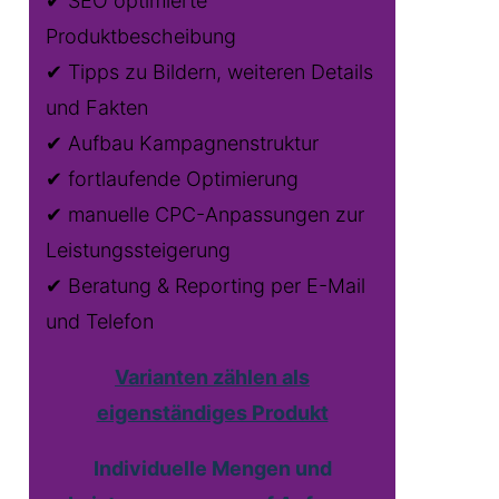
✔ SEO optimierte
Produktbescheibung
✔ Tipps zu Bildern, weiteren Details
und Fakten
✔ Aufbau Kampagnenstruktur
✔ fortlaufende Optimierung
✔ manuelle CPC-Anpassungen zur
Leistungssteigerung
✔ Beratung & Reporting per E-Mail
und Telefon
Varianten zählen als
eigenständiges Produkt
Individuelle Mengen und