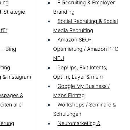
ung
E Recruiting & Employer
-Strategie
Branding
Social Recruiting & Social
für
Media Recruiting
Amazon SEO-
 – Bing
Optimierung / Amazon PPC
NEU
ting
PopUps, Exit Intents,
 & Instagram
Opt-In, Layer & mehr
Google My Business /
espages &
Maps Eintrag
iten aller
Workshops / Seminare &
Schulungen
ierung
Neuromarketing &