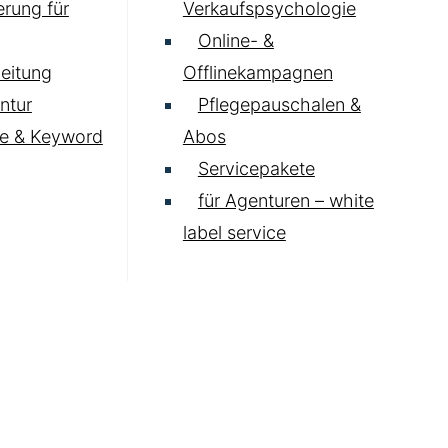
rung für
Verkaufspsychologie
Online- &
eitung
Offlinekampagnen
ntur
Pflegepauschalen &
e & Keyword
Abos
Servicepakete
für Agenturen – white
label service