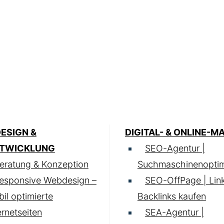
ESIGN &
DIGITAL- & ONLINE-M
TWICKLUNG
SEO-Agentur |
eratung & Konzeption
Suchmaschinenoptim
esponsive Webdesign –
SEO-OffPage | Lin
il optimierte
Backlinks kaufen
ernetseiten
SEA-Agentur |