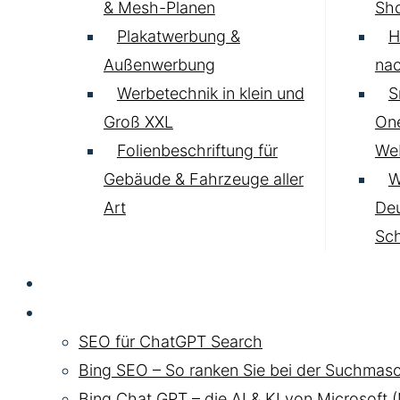
& Mesh-Planen
Sh
Plakatwerbung &
H
Außenwerbung
nac
Werbetechnik in klein und
S
Groß XXL
One
Folienbeschriftung für
Web
Gebäude & Fahrzeuge aller
W
Art
Deu
Sc
SEO
Chat GPT SEO
SEO für ChatGPT Search
Bing SEO – So ranken Sie bei der Suchmasc
Bing Chat GPT – die AI & KI von Microsoft 