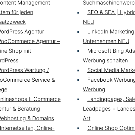
ontent Management
Suchmaschinenwerb
tem für jeden
SEO & SEA | Hybrid
nsatzzweck
NEU
ordPress Agentur
LinkedIn Marketing 
ooCommerce Agentur –
Unternehmen
NEU
ine Shop mit
Microsoft Bing Ads
rdPress
Werbung schalten
ordPress Wartung /
Social Media Marke
oCommerce Service &
Facebook Werbung
ege
Werbung
nlineshops E Commerce
Landingpages, Sal
ntur & Beratung
Leadpages = Landese
ebhosting & Domains
Art
 Internetseiten, Online-
Online Shop Optim