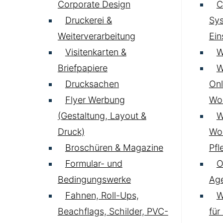
Corporate Design
C
Druckerei &
Sys
Weiterverarbeitung
Ei
Visitenkarten &
W
Briefpapiere
W
Drucksachen
Onl
Flyer Werbung
Wo
(Gestaltung, Layout &
W
Druck)
Wo
Broschüren & Magazine
Pfl
Formular- und
O
Bedingungswerke
Age
Fahnen, Roll-Ups,
W
Beachflags, Schilder, PVC-
für