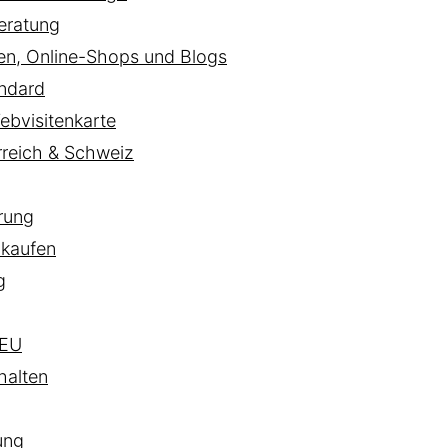
eratung
ten, Online-Shops und Blogs
ndard
ebvisitenkarte
rreich & Schweiz
rung
 kaufen
g
EU
halten
ung