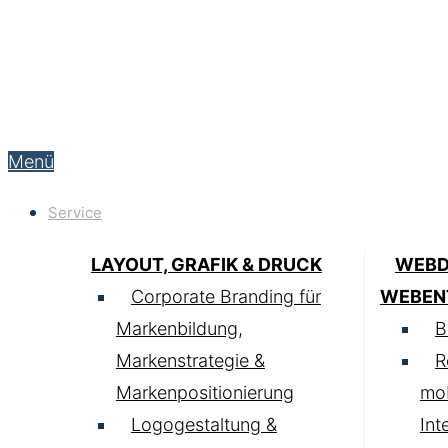
Menü
Service
LAYOUT, GRAFIK & DRUCK
WEBD
Corporate Branding für
WEBEN
Markenbildung,
B
Markenstrategie &
R
Markenpositionierung
mob
Logogestaltung &
Int