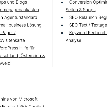
ops und Blogs
Conversion Optimie
omepagebaukasten
Seiten & Shops
h Agenturstandard
SEO Relaunch Begl
mall business Lösung –
SEO Text / Textage
Pager /
Keyword Recherch
visitenkarte
Analyse
ordPress Hilfe für
tschland, Österreich &
hweiz
hine von Microsoft
(Microsoft 365 Copilot)