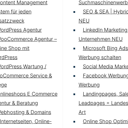
ontent Management
Suchmaschinenwerb
tem für jeden
SEO & SEA | Hybrid
nsatzzweck
NEU
ordPress Agentur
LinkedIn Marketing 
ooCommerce Agentur –
Unternehmen
NEU
ine Shop mit
Microsoft Bing Ads
rdPress
Werbung schalten
ordPress Wartung /
Social Media Marke
oCommerce Service &
Facebook Werbung
ege
Werbung
nlineshops E Commerce
Landingpages, Sal
ntur & Beratung
Leadpages = Landese
ebhosting & Domains
Art
 Internetseiten, Online-
Online Shop Optim