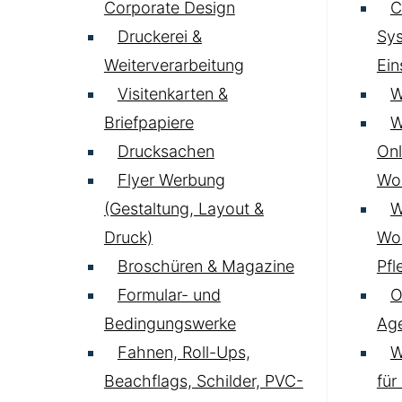
Corporate Design
C
Druckerei &
Sys
Weiterverarbeitung
Ei
Visitenkarten &
W
Briefpapiere
W
Drucksachen
Onl
Flyer Werbung
Wo
(Gestaltung, Layout &
W
Druck)
Wo
Broschüren & Magazine
Pfl
Formular- und
O
Bedingungswerke
Age
Fahnen, Roll-Ups,
W
Beachflags, Schilder, PVC-
für