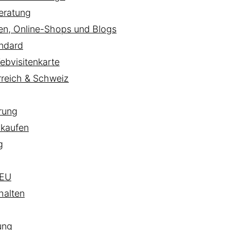
eratung
ten, Online-Shops und Blogs
ndard
ebvisitenkarte
rreich & Schweiz
rung
 kaufen
g
EU
halten
ung