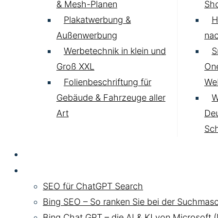
& Mesh-Planen
Sh
Plakatwerbung &
H
Außenwerbung
nac
Werbetechnik in klein und
S
Groß XXL
One
Folienbeschriftung für
Web
Gebäude & Fahrzeuge aller
W
Art
Deu
Sc
SEO
Chat GPT SEO
SEO für ChatGPT Search
Bing SEO – So ranken Sie bei der Suchmasc
Bing Chat GPT – die AI & KI von Microsoft 