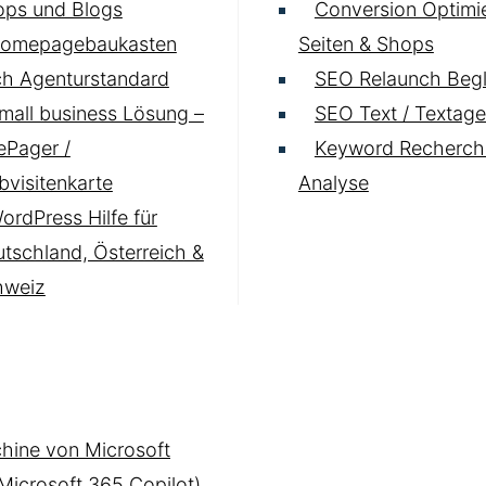
ops und Blogs
Conversion Optimie
omepagebaukasten
Seiten & Shops
h Agenturstandard
SEO Relaunch Begl
mall business Lösung –
SEO Text / Textage
Pager /
Keyword Recherch
visitenkarte
Analyse
ordPress Hilfe für
tschland, Österreich &
hweiz
hine von Microsoft
(Microsoft 365 Copilot)