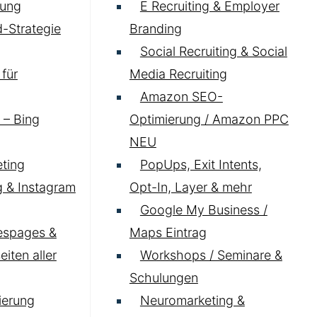
ung
E Recruiting & Employer
-Strategie
Branding
Social Recruiting & Social
für
Media Recruiting
Amazon SEO-
 – Bing
Optimierung / Amazon PPC
NEU
ting
PopUps, Exit Intents,
 & Instagram
Opt-In, Layer & mehr
Google My Business /
espages &
Maps Eintrag
iten aller
Workshops / Seminare &
Schulungen
ierung
Neuromarketing &