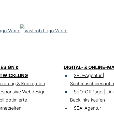
ESIGN &
DIGITAL- & ONLINE-M
TWICKLUNG
SEO-Agentur |
eratung & Konzeption
Suchmaschinenoptim
esponsive Webdesign –
SEO-OffPage | Lin
il optimierte
Backlinks kaufen
ernetseiten
SEA-Agentur |