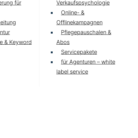
rung für
Verkaufspsychologie
Online- &
eitung
Offlinekampagnen
ntur
Pflegepauschalen &
e & Keyword
Abos
Servicepakete
für Agenturen – white
label service