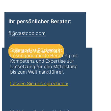
Ihr persönlicher Berater:
fi@vastcob.com
Stillstand ist Rückschritt.
Kontaktformular öffnen
Lösungorientierte Beratung mit
Kompetenz und Expertise zur
Umsetzung für den Mittelstand
bis zum Weltmarktführer.
Lassen Sie uns sprechen »