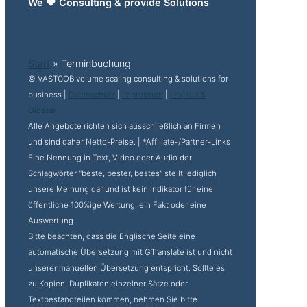
We ♥ Consulting & provide Solutions
Start
»
Terminbuchung
© VASTCOB volume scaling consulting & solutions for
business |
Datenschutz
|
Impressum
|
Lexikon &
Glossar
Alle Angebote richten sich ausschließlich an Firmen
und sind daher Netto-Preise. | *Affiliate-/Partner-Links
Eine Nennung in Text, Video oder Audio der
Schlagwörter "beste, bester, bestes" stellt lediglich
unsere Meinung dar und ist kein Indikator für eine
öffentliche 100%ige Wertung, ein Fakt oder eine
Auswertung.
Bitte beachten, dass die Englische Seite eine
automatische Übersetzung mit GTranslate ist und nicht
unserer manuellen Übersetzung entspricht. Sollte es
zu Kopien, Duplikaten einzelner Sätze oder
Textbestandteilen kommen, nehmen Sie bitte