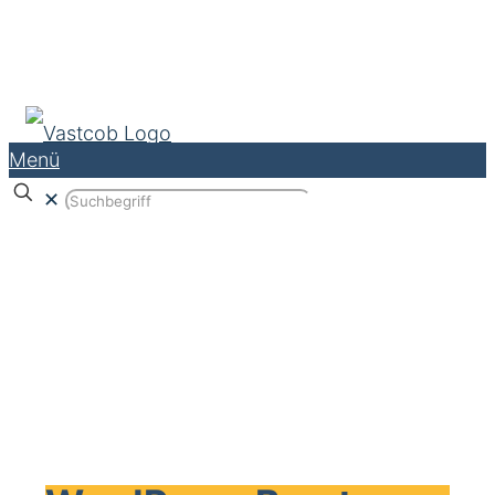
Menü
✕
WordPress Beratung, Support & Telefon
Hotline (auch WooCommerce)