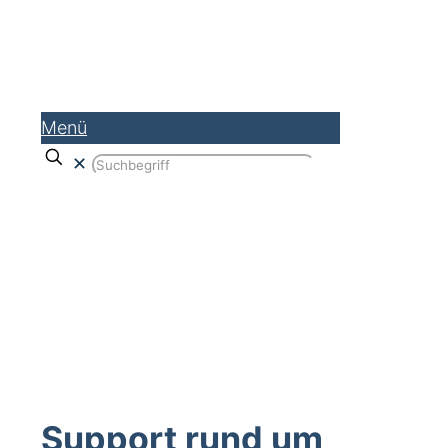
Menü
✕
JTL Hilfe und Beratung für JTL
Shop, Wawi, Cloud, SEO etc.
Support rund um