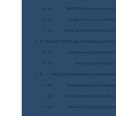
SMTP2GO als beste Sorgenfre
Google Workspace und Micro
Brevo, SendGrid, Mailgun und 
Easy WP SMTP als Alternative zum bek
Funktionsumfang im direkten V
Wann sich der Wechsel l
Häufige Fehlerquellen und schnell
Authentifizierung und App-Pa
Port-Konflikte zwischen 465, 5
Firewall, Hosting und Plugin-K