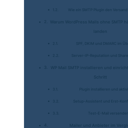
Wie ein SMTP Plugin den Versand
Warum WordPress Mails ohne SMTP hä
landen
SPF, DKIM und DMARC im Übe
Server-IP-Reputation und Shar
WP Mail SMTP installieren und einricht
Schritt
Plugin installieren und aktiv
Setup-Assistent und Erst-Konf
Test-E-Mail versende
Mailer und Anbieter im Vergl