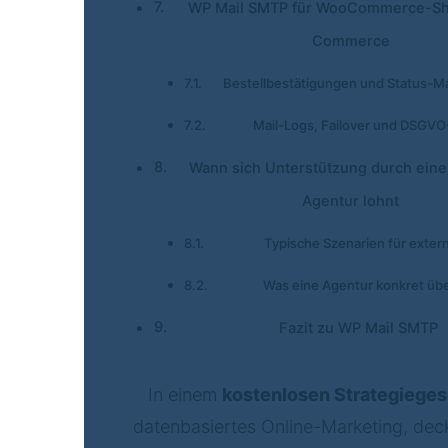
WP Mail SMTP für WooCommerce-Sh
Commerce
Bestellbestätigungen und Status-Ma
Mail-Logs, Failover und DSGV
Wann sich Unterstützung durch ein
Agentur lohnt
Typische Szenarien für extern
Was eine Agentur konkret üb
Fazit zu WP Mail SMTP
In einem
kostenlosen Strategiege
datenbasiertes Online-Marketing, deck