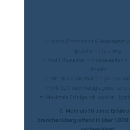
✅ Mehr Sichtbarkeit & Wahrnehmu
gezielte Platzierung
✅ Mehr Besucher > Interessenten >
Umsatz
✅ Mit SEA skalierbar Zielgruppe a
✅ Mit SEO nachhaltig agieren und
🫵 Maximale Erfolge mit unserer Hybri
💪
Mehr als 15 Jahre Erfahr
branchenübergreifend in über 1.000
nachweisbar!