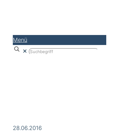
Menü
✕
SEA Beratung Köln / Bonn (NRW) –
SEA Agentur AdWords / Bing Ads
28.06.2016