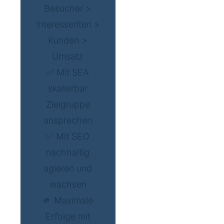
Besucher >
Interessenten >
Kunden >
Umsatz
✅ Mit SEA
skalierbar
Zielgruppe
ansprechen
✅ Mit SEO
nachhaltig
agieren und
wachsen
🫵 Maximale
Erfolge mit