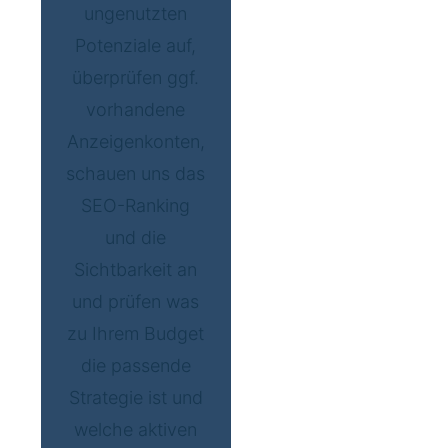
ungenutzten
Potenziale auf,
überprüfen ggf.
vorhandene
Anzeigenkonten,
schauen uns das
SEO-Ranking
und die
Sichtbarkeit an
und prüfen was
zu Ihrem Budget
die passende
Strategie ist und
welche aktiven