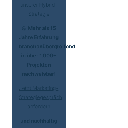
unserer Hybrid-
Strategie
💪
Mehr als 15
Jahre Erfahrung
branchenübergreifend
in über 1.000+
Projekten
nachweisbar!
Jetzt Marketing-
Strategiegespräch
anfordern
und nachhaltig