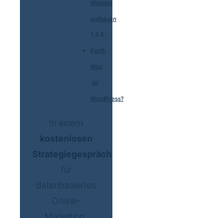
Website
aufbauen
Fazit:
Was
ist
WordPress?
In einem
kostenlosen
Strategiegespräch
für
datenbasiertes
Online-
Marketing,