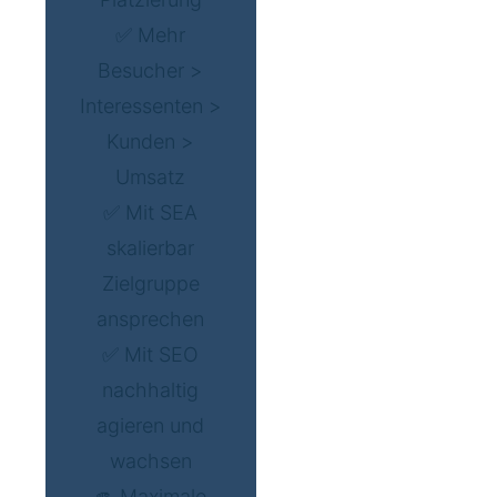
✅ Mehr
Besucher >
Interessenten >
Kunden >
Umsatz
✅ Mit SEA
skalierbar
Zielgruppe
ansprechen
✅ Mit SEO
nachhaltig
agieren und
wachsen
🫵 Maximale