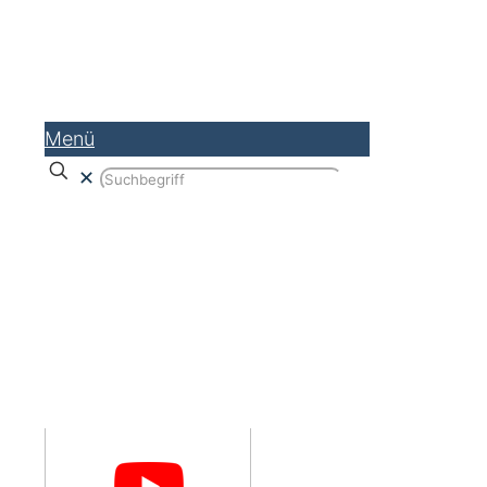
Menü
✕
Was ist WordPress und was kann
das CMS alles?