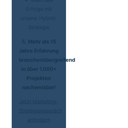
Erfolge mit
unserer Hybrid-
Strategie
💪
Mehr als 15
Jahre Erfahrung
branchenübergreifend
in über 1.000+
Projekten
nachweisbar!
Jetzt Marketing-
Strategiegespräch
anfordern