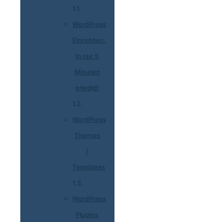
WordPress
Einrichten:
In nur 5
Minuten
erledigt
WordPress
Themes
/
Templates
WordPress
Plugins