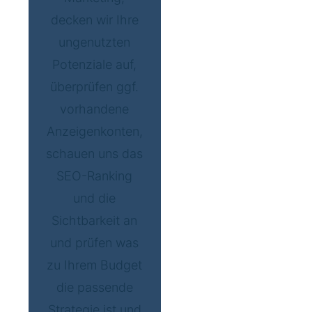
decken wir Ihre
ungenutzten
Potenziale auf,
überprüfen ggf.
vorhandene
Anzeigenkonten,
schauen uns das
SEO-Ranking
und die
Sichtbarkeit an
und prüfen was
zu Ihrem Budget
die passende
Strategie ist und