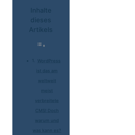
Inhalte
dieses
Artikels
WordPress
ist das am
weltweit
meist
verbreitete
CMS! Doch
warum und
was kann es?