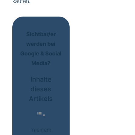
kaufen.
Sichtbar/er
werden bei
Google & Social
Media?
Inhalte
dieses
Artikels
In einem