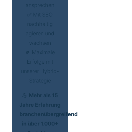
ansprechen
✅ Mit SEO
nachhaltig
agieren und
wachsen
🫵 Maximale
Erfolge mit
unserer Hybrid-
Strategie
💪
Mehr als 15
Jahre Erfahrung
branchenübergreifend
in über 1.000+