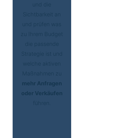
und die
Sichtbarkeit an
und prüfen was
zu Ihrem Budget
die passende
Strategie ist und
welche aktiven
Maßnahmen zu
mehr Anfragen
oder Verkäufen
führen.