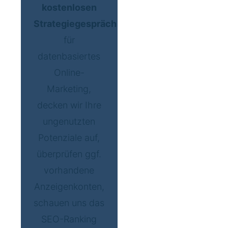
kostenlosen
Strategiegespräch
für
datenbasiertes
Online-
Marketing,
decken wir Ihre
ungenutzten
Potenziale auf,
überprüfen ggf.
vorhandene
Anzeigenkonten,
schauen uns das
SEO-Ranking