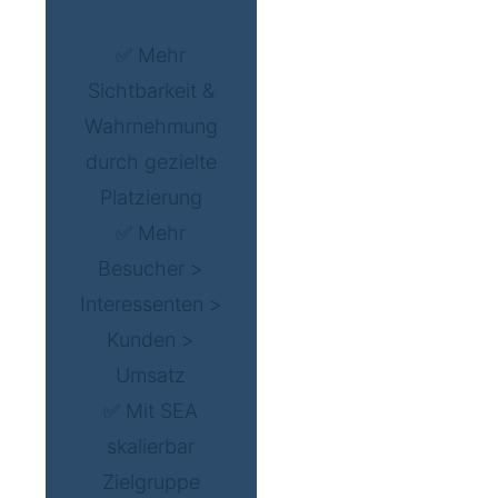
✅ Mehr
Sichtbarkeit &
Wahrnehmung
durch gezielte
Platzierung
✅ Mehr
Besucher >
Interessenten >
Kunden >
Umsatz
✅ Mit SEA
skalierbar
Zielgruppe