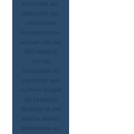
Potenziale auf,
überprüfen ggf.
vorhandene
Anzeigenkonten,
schauen uns das
SEO-Ranking
und die
Sichtbarkeit an
und prüfen was
zu Ihrem Budget
die passende
Strategie ist und
welche aktiven
Maßnahmen zu