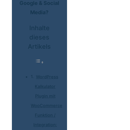
Google & Social
Media?
Inhalte
dieses
Artikels
WordPress
Kalkulator
Plugin mit
WooCommerce
Funktion /
Integration: