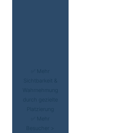
✅ Mehr
Sichtbarkeit &
Wahrnehmung
durch gezielte
Platzierung
✅ Mehr
Besucher >