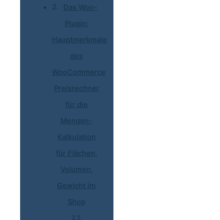
Das Woo-
Plugin:
Hauptmerkmale
des
WooCommerce
Preisrechner
für die
Mengen-
Kalkulation
für Flächen,
Volumen,
Gewicht im
Shop