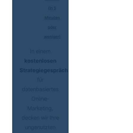
(in 5
Minuten
oder
weniger)
In einem
kostenlosen
Strategiegespräch
für
datenbasiertes
Online-
Marketing,
decken wir Ihre
ungenutzten