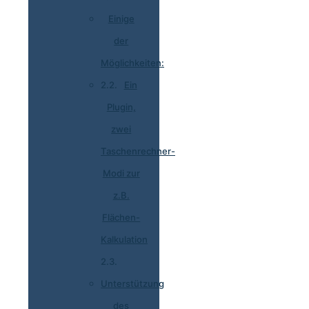
Einige
der
Möglichkeiten:
Ein
Plugin,
zwei
Taschenrechner-
Modi zur
z.B.
Flächen-
Kalkulation
Unterstützung
des