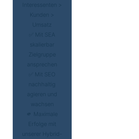
Interessenten >
Kunden >
Umsatz
✅ Mit SEA
skalierbar
Zielgruppe
ansprechen
✅ Mit SEO
nachhaltig
agieren und
wachsen
🫵 Maximale
Erfolge mit
unserer Hybrid-