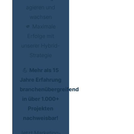
agieren und
wachsen
🫵 Maximale
Erfolge mit
unserer Hybrid-
Strategie
💪
Mehr als 15
Jahre Erfahrung
branchenübergreifend
in über 1.000+
Projekten
nachweisbar!
Jetzt Marketing-