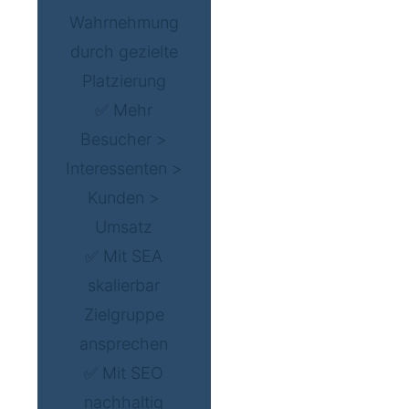
Wahrnehmung
durch gezielte
Platzierung
✅ Mehr
Besucher >
Interessenten >
Kunden >
Umsatz
✅ Mit SEA
skalierbar
Zielgruppe
ansprechen
✅ Mit SEO
nachhaltig