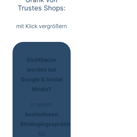
Trustes Shops:
mit Klick vergrößern
Sichtbar/er
werden bei
Google & Social
Media?
In einem
kostenlosen
Strategiegespräch
für