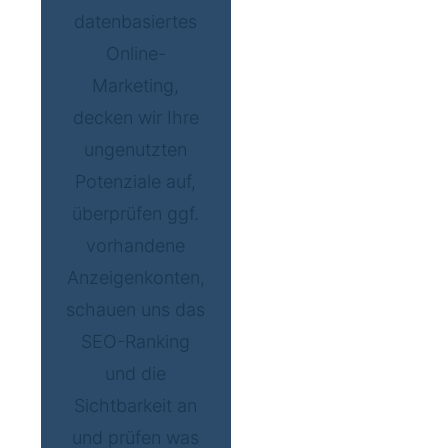
datenbasiertes
Online-
Marketing,
decken wir Ihre
ungenutzten
Potenziale auf,
überprüfen ggf.
vorhandene
Anzeigenkonten,
schauen uns das
SEO-Ranking
und die
Sichtbarkeit an
und prüfen was