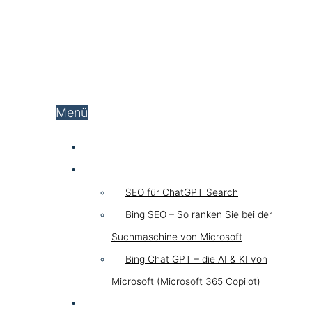
Menü
SEO
Chat GPT SEO
SEO für ChatGPT Search
Bing SEO – So ranken Sie bei der
Suchmaschine von Microsoft
Bing Chat GPT – die AI & KI von
Microsoft (Microsoft 365 Copilot)
GEO LLM