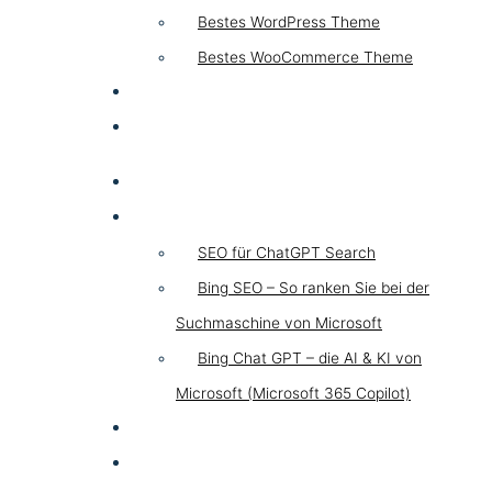
Bestes WordPress Theme
Bestes WooCommerce Theme
KI & AI
Kontakt
SEO
Chat GPT SEO
SEO für ChatGPT Search
Bing SEO – So ranken Sie bei der
Suchmaschine von Microsoft
Bing Chat GPT – die AI & KI von
Microsoft (Microsoft 365 Copilot)
GEO LLM
SEA