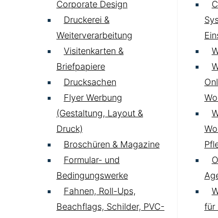
Corporate Design
C
Druckerei &
Sys
Weiterverarbeitung
Ei
Visitenkarten &
W
Briefpapiere
W
Drucksachen
Onl
Flyer Werbung
Wo
(Gestaltung, Layout &
W
Druck)
Wo
Broschüren & Magazine
Pfl
Formular- und
O
Bedingungswerke
Age
Fahnen, Roll-Ups,
W
Beachflags, Schilder, PVC-
für