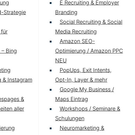
ung
E Recruiting & Employer
-Strategie
Branding
Social Recruiting & Social
für
Media Recruiting
Amazon SEO-
 – Bing
Optimierung / Amazon PPC
NEU
ting
PopUps, Exit Intents,
 & Instagram
Opt-In, Layer & mehr
Google My Business /
espages &
Maps Eintrag
iten aller
Workshops / Seminare &
Schulungen
ierung
Neuromarketing &