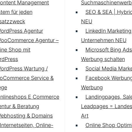
ontent Management
Suchmaschinenwerb
tem für jeden
SEO & SEA | Hybrid
nsatzzweck
NEU
ordPress Agentur
LinkedIn Marketing 
ooCommerce Agentur –
Unternehmen
NEU
ine Shop mit
Microsoft Bing Ads
rdPress
Werbung schalten
ordPress Wartung /
Social Media Marke
oCommerce Service &
Facebook Werbung
ege
Werbung
nlineshops E Commerce
Landingpages, Sal
ntur & Beratung
Leadpages = Landese
ebhosting & Domains
Art
 Internetseiten, Online-
Online Shop Optim