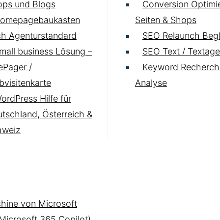
ops und Blogs
Conversion Optimie
omepagebaukasten
Seiten & Shops
h Agenturstandard
SEO Relaunch Begl
mall business Lösung –
SEO Text / Textage
Pager /
Keyword Recherch
visitenkarte
Analyse
ordPress Hilfe für
tschland, Österreich &
hweiz
hine von Microsoft
(Microsoft 365 Copilot)