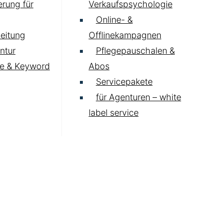
rung für
Verkaufspsychologie
Online- &
eitung
Offlinekampagnen
ntur
Pflegepauschalen &
e & Keyword
Abos
Servicepakete
für Agenturen – white
label service