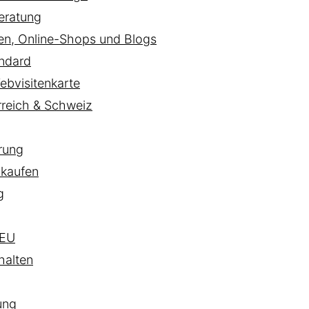
eratung
ten, Online-Shops und Blogs
ndard
ebvisitenkarte
rreich & Schweiz
rung
 kaufen
g
EU
halten
ung