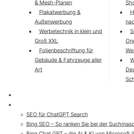
& Mesh-Planen
Sh
Plakatwerbung &
H
Außenwerbung
nac
Werbetechnik in klein und
S
Groß XXL
One
Folienbeschriftung für
Web
Gebäude & Fahrzeuge aller
W
Art
Deu
Sc
SEO
Chat GPT SEO
SEO für ChatGPT Search
Bing SEO – So ranken Sie bei der Suchmasc
Bing Chat GPT – die AI & KI von Microsoft 