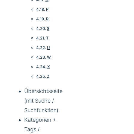
P
R
S
T
U
W
X
Z
Übersichtsseite
(mit Suche /
Suchfunktion)
Kategorien +
Tags /