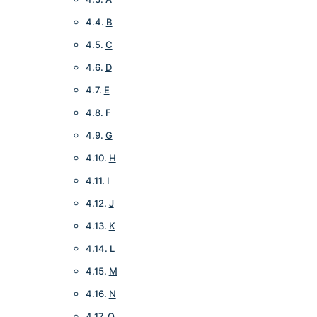
B
C
D
E
F
G
H
I
J
K
L
M
N
O