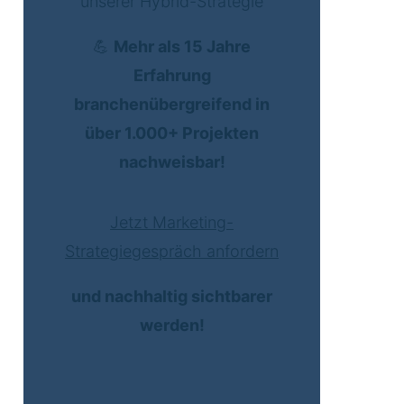
unserer Hybrid-Strategie
💪
Mehr als 15 Jahre
Erfahrung
branchenübergreifend in
über 1.000+ Projekten
nachweisbar!
Jetzt Marketing-
Strategiegespräch anfordern
und nachhaltig sichtbarer
werden!