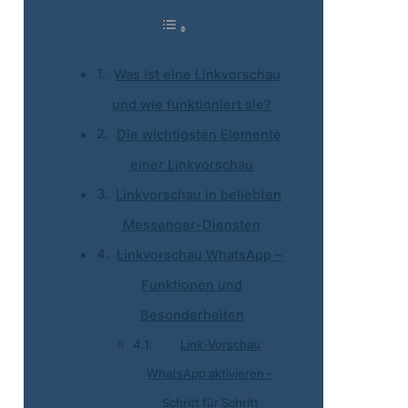
Was ist eine Linkvorschau
und wie funktioniert sie?
Die wichtigsten Elemente
einer Linkvorschau
Linkvorschau in beliebten
Messenger-Diensten
Linkvorschau WhatsApp –
Funktionen und
Besonderheiten
Link-Vorschau
WhatsApp aktivieren –
Schritt für Schritt