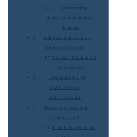
Linkvorschau
deaktivieren WhatsApp –
So geht’s
Link Vorschau online –
Tools und Dienste
Vorschau-Generatoren
für Webseiten
Datenschutz und
Sicherheit bei
Linkvorschauen
Warum Linkvorschau
deaktivieren?
Sicherheitsaspekte bei