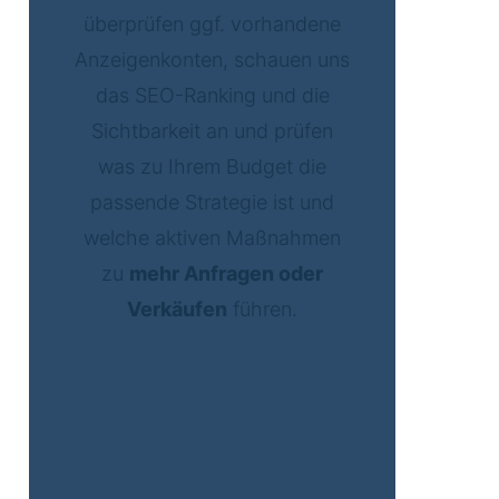
überprüfen ggf. vorhandene
Anzeigenkonten, schauen uns
das SEO-Ranking und die
Sichtbarkeit an und prüfen
was zu Ihrem Budget die
passende Strategie ist und
welche aktiven Maßnahmen
zu
mehr Anfragen oder
Verkäufen
führen.