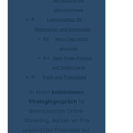
der Nutzung von
Linkvorschauen
Linkvorschau für
Webmaster und Entwickler
Meta-Tags richtig
einsetzen
Open Graph Protocol
und Twitter Cards
Fazit und Praxistipps
In einem
kostenlosen
Strategiegespräch
für
datenbasiertes Online-
Marketing, decken wir Ihre
ungenutzten Potenziale auf,