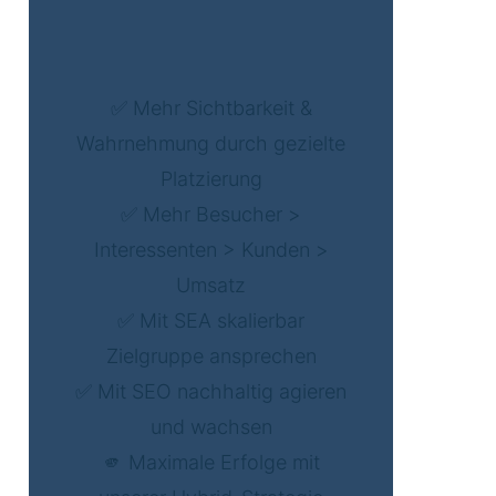
✅ Mehr Sichtbarkeit &
Wahrnehmung durch gezielte
Platzierung
✅ Mehr Besucher >
Interessenten > Kunden >
Umsatz
✅ Mit SEA skalierbar
Zielgruppe ansprechen
✅ Mit SEO nachhaltig agieren
und wachsen
🫵 Maximale Erfolge mit