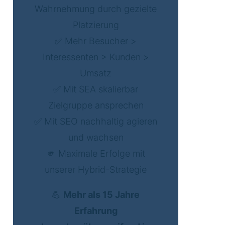
Wahrnehmung durch gezielte
Platzierung
✅ Mehr Besucher >
Interessenten > Kunden >
Umsatz
✅ Mit SEA skalierbar
Zielgruppe ansprechen
✅ Mit SEO nachhaltig agieren
und wachsen
🫵 Maximale Erfolge mit
unserer Hybrid-Strategie
💪
Mehr als 15 Jahre
Erfahrung