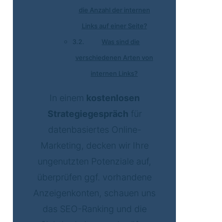
die Anzahl der internen
Links auf einer Seite?
Was sind die
verschiedenen Arten von
internen Links?
In einem
kostenlosen
Strategiegespräch
für
datenbasiertes Online-
Marketing, decken wir Ihre
ungenutzten Potenziale auf,
überprüfen ggf. vorhandene
Anzeigenkonten, schauen uns
das SEO-Ranking und die