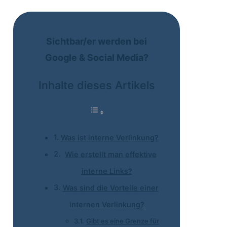
Sichtbar/er werden bei
Google & Social Media?
Inhalte dieses Artikels
Was ist interne Verlinkung?
Wie erstellt man effektive
interne Links?
Was sind die Vorteile einer
internen Verlinkung?
Gibt es eine Grenze für