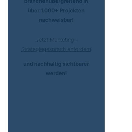
branchenübergreifend in
über 1.000+ Projekten
nachweisbar!
Jetzt Marketing-
Strategiegespräch anfordern
und nachhaltig sichtbarer
werden!