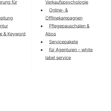
rung für
Verkaufspsychologie
Online- &
eitung
Offlinekampagnen
ntur
Pflegepauschalen &
e & Keyword
Abos
Servicepakete
für Agenturen – white
label service