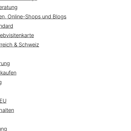
eratung
ten, Online-Shops und Blogs
ndard
ebvisitenkarte
rreich & Schweiz
rung
 kaufen
g
EU
halten
ung