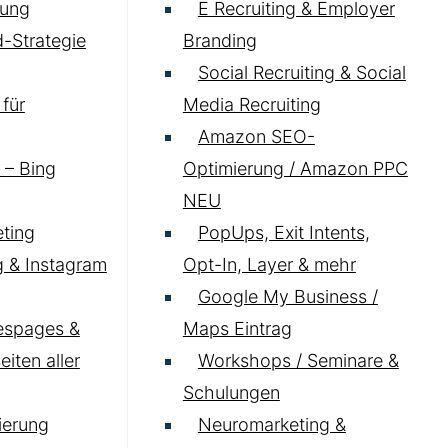
ung
E Recruiting & Employer
-Strategie
Branding
Social Recruiting & Social
für
Media Recruiting
Amazon SEO-
 – Bing
Optimierung / Amazon PPC
NEU
ting
PopUps, Exit Intents,
 & Instagram
Opt-In, Layer & mehr
Google My Business /
espages &
Maps Eintrag
iten aller
Workshops / Seminare &
Schulungen
ierung
Neuromarketing &