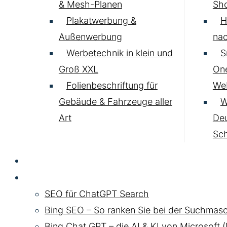
& Mesh-Planen
Sh
Plakatwerbung &
H
Außenwerbung
nac
Werbetechnik in klein und
S
Groß XXL
One
Folienbeschriftung für
Web
Gebäude & Fahrzeuge aller
W
Art
Deu
Sc
SEO
Chat GPT SEO
SEO für ChatGPT Search
Bing SEO – So ranken Sie bei der Suchmasc
Bing Chat GPT – die AI & KI von Microsoft 