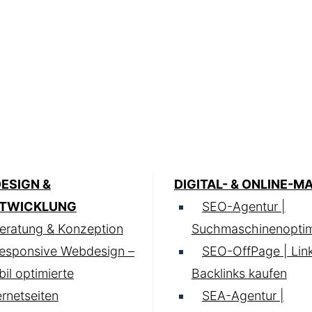
ESIGN &
DIGITAL- & ONLINE-M
TWICKLUNG
SEO-Agentur |
eratung & Konzeption
Suchmaschinenoptim
esponsive Webdesign –
SEO-OffPage | Lin
il optimierte
Backlinks kaufen
ernetseiten
SEA-Agentur |