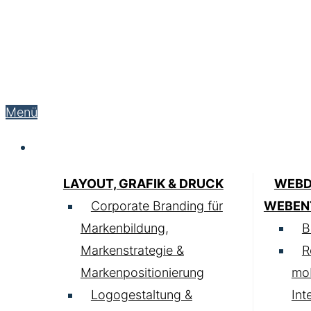
Menü
Service
LAYOUT, GRAFIK & DRUCK
WEBD
Corporate Branding für
WEBEN
Markenbildung,
B
Markenstrategie &
R
Markenpositionierung
mob
Logogestaltung &
Int