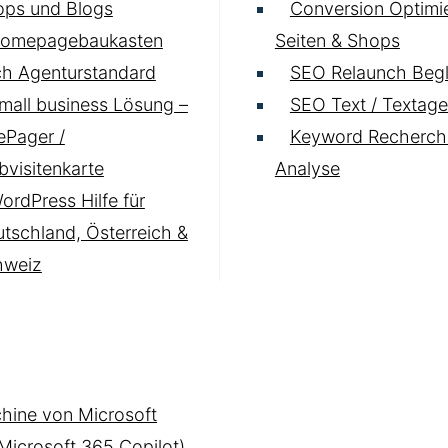
ops und Blogs
Conversion Optimie
omepagebaukasten
Seiten & Shops
h Agenturstandard
SEO Relaunch Begl
mall business Lösung –
SEO Text / Textage
Pager /
Keyword Recherch
visitenkarte
Analyse
ordPress Hilfe für
tschland, Österreich &
hweiz
hine von Microsoft
(Microsoft 365 Copilot)