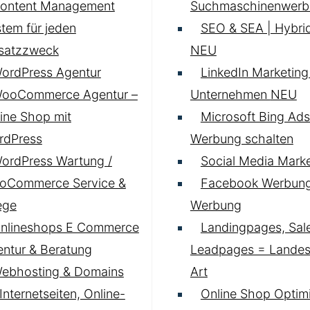
ontent Management
Suchmaschinenwerb
tem für jeden
SEO & SEA | Hybrid
nsatzzweck
NEU
ordPress Agentur
LinkedIn Marketing 
ooCommerce Agentur –
Unternehmen
NEU
ine Shop mit
Microsoft Bing Ads
rdPress
Werbung schalten
ordPress Wartung /
Social Media Marke
oCommerce Service &
Facebook Werbung
ege
Werbung
nlineshops E Commerce
Landingpages, Sal
ntur & Beratung
Leadpages = Landese
ebhosting & Domains
Art
 Internetseiten, Online-
Online Shop Optim