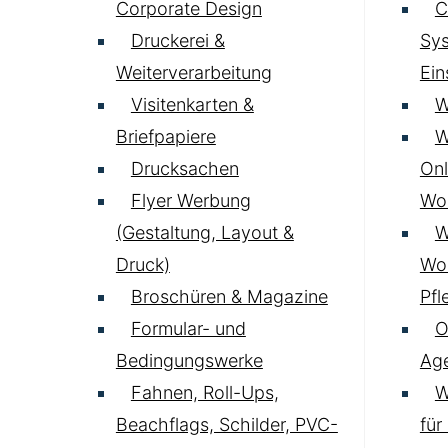
Corporate Design
C
Druckerei &
Sys
Weiterverarbeitung
Ei
Visitenkarten &
W
Briefpapiere
W
Drucksachen
Onl
Flyer Werbung
Wo
(Gestaltung, Layout &
W
Druck)
Wo
Broschüren & Magazine
Pfl
Formular- und
O
Bedingungswerke
Age
Fahnen, Roll-Ups,
W
Beachflags, Schilder, PVC-
für