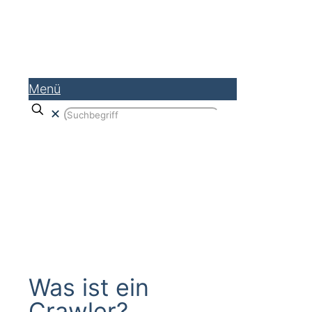
Menü
✕
Crawler
Was ist ein
Crawler?