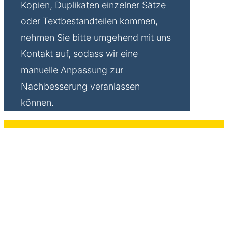
Kopien, Duplikaten einzelner Sätze
oder Textbestandteilen kommen,
nehmen Sie bitte umgehend mit uns
Kontakt auf, sodass wir eine
manuelle Anpassung zur
Nachbesserung veranlassen
können.