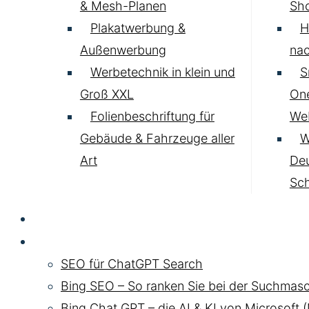
& Mesh-Planen
Sh
Plakatwerbung &
H
Außenwerbung
nac
Werbetechnik in klein und
S
Groß XXL
One
Folienbeschriftung für
Web
Gebäude & Fahrzeuge aller
W
Art
Deu
Sc
SEO
Chat GPT SEO
SEO für ChatGPT Search
Bing SEO – So ranken Sie bei der Suchmasc
Bing Chat GPT – die AI & KI von Microsoft 