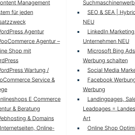
ontent Management
Suchmaschinenwerb
tem für jeden
SEO & SEA | Hybrid
nsatzzweck
NEU
ordPress Agentur
LinkedIn Marketing 
ooCommerce Agentur –
Unternehmen
NEU
ine Shop mit
Microsoft Bing Ads
rdPress
Werbung schalten
ordPress Wartung /
Social Media Marke
oCommerce Service &
Facebook Werbung
ege
Werbung
nlineshops E Commerce
Landingpages, Sal
ntur & Beratung
Leadpages = Landese
ebhosting & Domains
Art
 Internetseiten, Online-
Online Shop Optim