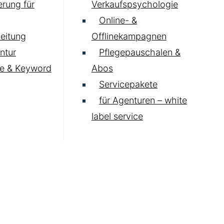
rung für
Verkaufspsychologie
Online- &
eitung
Offlinekampagnen
ntur
Pflegepauschalen &
e & Keyword
Abos
Servicepakete
für Agenturen – white
label service