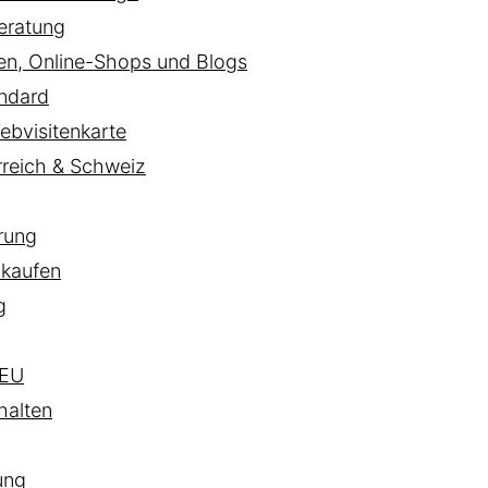
eratung
ten, Online-Shops und Blogs
ndard
ebvisitenkarte
rreich & Schweiz
rung
 kaufen
g
EU
halten
ung