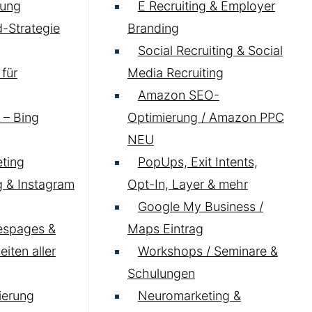
ung
E Recruiting & Employer
-Strategie
Branding
Social Recruiting & Social
für
Media Recruiting
Amazon SEO-
 – Bing
Optimierung / Amazon PPC
NEU
ting
PopUps, Exit Intents,
 & Instagram
Opt-In, Layer & mehr
Google My Business /
espages &
Maps Eintrag
iten aller
Workshops / Seminare &
Schulungen
ierung
Neuromarketing &