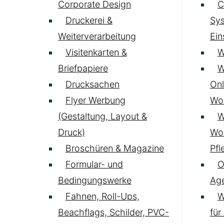
Corporate Design
C
Druckerei &
Sys
Weiterverarbeitung
Ei
Visitenkarten &
W
Briefpapiere
W
Drucksachen
Onl
Flyer Werbung
Wo
(Gestaltung, Layout &
W
Druck)
Wo
Broschüren & Magazine
Pfl
Formular- und
O
Bedingungswerke
Age
Fahnen, Roll-Ups,
W
Beachflags, Schilder, PVC-
für