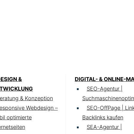
ESIGN &
DIGITAL- & ONLINE-M
TWICKLUNG
SEO-Agentur |
eratung & Konzeption
Suchmaschinenoptim
esponsive Webdesign –
SEO-OffPage | Lin
il optimierte
Backlinks kaufen
ernetseiten
SEA-Agentur |