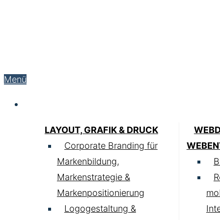
Menü
Service
LAYOUT, GRAFIK & DRUCK
WEBD
Corporate Branding für
WEBEN
Markenbildung,
B
Markenstrategie &
R
Markenpositionierung
mob
Logogestaltung &
Int