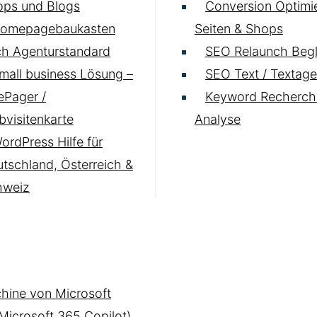
ops und Blogs
Conversion Optimie
omepagebaukasten
Seiten & Shops
h Agenturstandard
SEO Relaunch Begl
mall business Lösung –
SEO Text / Textage
Pager /
Keyword Recherch
visitenkarte
Analyse
ordPress Hilfe für
tschland, Österreich &
hweiz
hine von Microsoft
(Microsoft 365 Copilot)