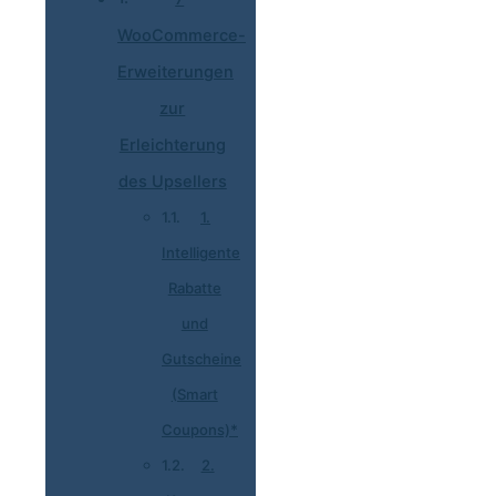
WooCommerce-
Erweiterungen
zur
Erleichterung
des Upsellers
1.
Intelligente
Rabatte
und
Gutscheine
(Smart
Coupons)*
2.