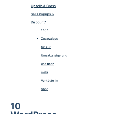
Upsells & Cross
Sells Popups &
Discount*
Zusatztipps
für zur
Umsatzsteigerung
und noch
mehr
Verkäufe im
Shop
10