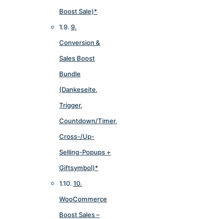
Boost Sale)*
9.
Conversion &
Sales Boost
Bundle
(Dankeseite,
Trigger,
Countdown/Timer,
Cross-/Up-
Selling-Popups +
Giftsymbol)*
10.
WooCommerce
Boost Sales –