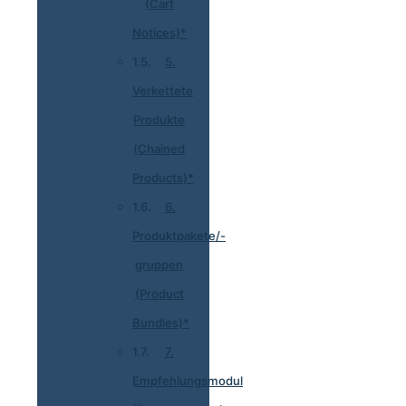
(Cart
Notices)*
5.
Verkettete
Produkte
(Chained
Products)*
6.
Produktpakete/-
gruppen
(Product
Bundles)*
7.
Empfehlungsmodul