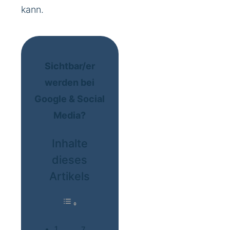
kann.
Sichtbar/er
werden bei
Google & Social
Media?
Inhalte
dieses
Artikels
7