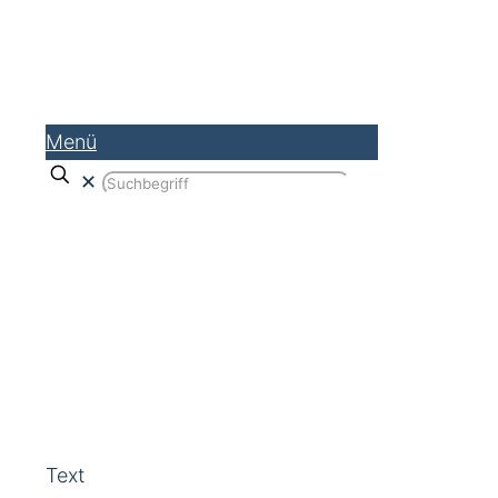
Menü
✕
Webseite auf Barrierefreiheit
überprüfen
Text