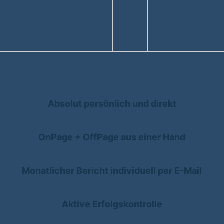
Absolut persönlich und direkt
OnPage + OffPage aus einer Hand
Monatlicher Bericht individuell per E-Mail
Aktive Erfolgskontrolle