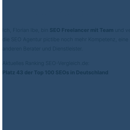
SEO Freelancer gesucht?
Ich, Florian Ibe, bin
SEO Freelancer mit Team
und v
die SEO Agentur pictibe noch mehr Kompetenz, eine ga
anderen Berater und Dienstleister.
Aktuelles Ranking SEO-Vergleich.de:
Platz 43 der Top 100 SEOs in Deutschland