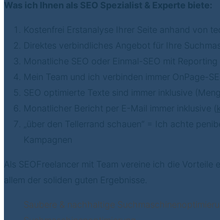
Was ich Ihnen als SEO Spezialist & Experte biete:
Kostenfrei Erstanalyse Ihrer Seite anhand von t
Direktes verbindliches Angebot für Ihre Suchmasc
Monatliche SEO oder Einmal-SEO mit Reporting
Mein Team und ich verbinden immer OnPage-SEO 
SEO optimierte Texte sind immer inklusive (Meng
Monatlicher Bericht per E-Mail immer inklusive (
„über den Tellerrand schauen” = Ich achte peni
Kampagnen
Als SEOFreelancer mit Team vereine ich die Vorteile 
allem der soliden guten Ergebnisse.
Saubere & nachhaltige Suchmaschinen­optimieru