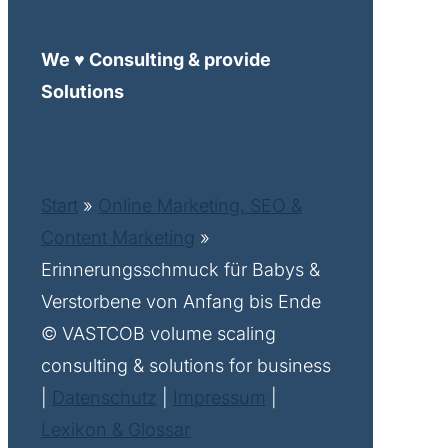
We ♥ Consulting & provide
Solutions
Start
»
Online Marketing, SEO &
Content Marketing
»
Erinnerungsschmuck für Babys &
Verstorbene von Anfang bis Ende
© VASTCOB volume scaling
consulting & solutions for business
|
Datenschutz
|
Impressum
|
Lexikon & Glossar