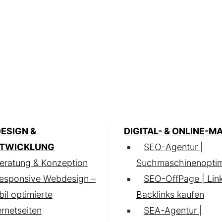
ESIGN &
DIGITAL- & ONLINE-M
TWICKLUNG
SEO-Agentur |
eratung & Konzeption
Suchmaschinenoptim
esponsive Webdesign –
SEO-OffPage | Lin
il optimierte
Backlinks kaufen
ernetseiten
SEA-Agentur |