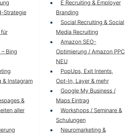
ung
E Recruiting & Employer
-Strategie
Branding
Social Recruiting & Social
für
Media Recruiting
Amazon SEO-
 – Bing
Optimierung / Amazon PPC
NEU
ting
PopUps, Exit Intents,
 & Instagram
Opt-In, Layer & mehr
Google My Business /
espages &
Maps Eintrag
iten aller
Workshops / Seminare &
Schulungen
ierung
Neuromarketing &