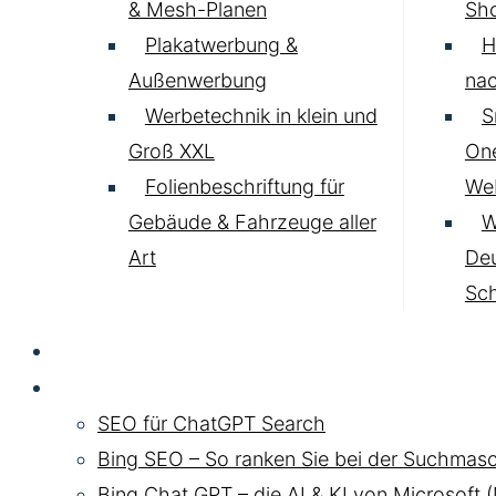
& Mesh-Planen
Sh
Plakatwerbung &
H
Außenwerbung
nac
Werbetechnik in klein und
S
Groß XXL
One
Folienbeschriftung für
Web
Gebäude & Fahrzeuge aller
W
Art
Deu
Sc
SEO
Chat GPT SEO
SEO für ChatGPT Search
Bing SEO – So ranken Sie bei der Suchmasc
Bing Chat GPT – die AI & KI von Microsoft 