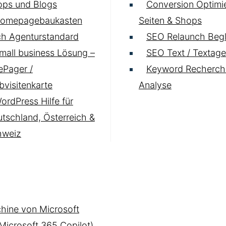
ops und Blogs
Conversion Optimie
omepagebaukasten
Seiten & Shops
h Agenturstandard
SEO Relaunch Begl
mall business Lösung –
SEO Text / Textage
Pager /
Keyword Recherch
visitenkarte
Analyse
ordPress Hilfe für
tschland, Österreich &
hweiz
hine von Microsoft
(Microsoft 365 Copilot)