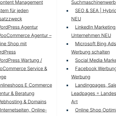
ontent Management
Suchmaschinenwerb
tem für jeden
SEO & SEA | Hybrid
nsatzzweck
NEU
ordPress Agentur
LinkedIn Marketing 
ooCommerce Agentur –
Unternehmen
NEU
ine Shop mit
Microsoft Bing Ads
rdPress
Werbung schalten
ordPress Wartung /
Social Media Marke
oCommerce Service &
Facebook Werbung
ege
Werbung
nlineshops E Commerce
Landingpages, Sal
ntur & Beratung
Leadpages = Landese
ebhosting & Domains
Art
 Internetseiten, Online-
Online Shop Optim