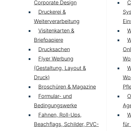
Corporate Design
C
Druckerei &
Sys
Weiterverarbeitung
Ei
Visitenkarten &
W
Briefpapiere
W
Drucksachen
Onl
Flyer Werbung
Wo
(Gestaltung, Layout &
W
Druck)
Wo
Broschüren & Magazine
Pfl
Formular- und
O
Bedingungswerke
Age
Fahnen, Roll-Ups,
W
Beachflags, Schilder, PVC-
für