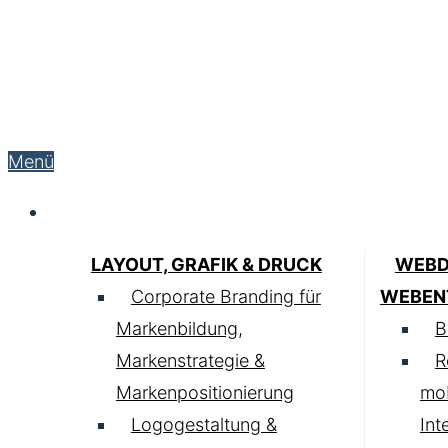
Menü
Service
LAYOUT, GRAFIK & DRUCK
WEBD
Corporate Branding für
WEBEN
Markenbildung,
B
Markenstrategie &
R
Markenpositionierung
mob
Logogestaltung &
Int