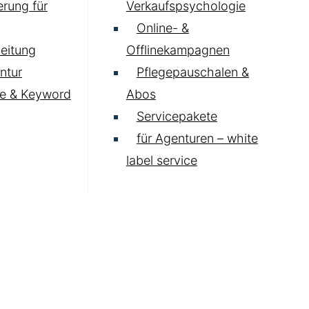
rung für
Verkaufspsychologie
Online- &
eitung
Offlinekampagnen
ntur
Pflegepauschalen &
e & Keyword
Abos
Servicepakete
für Agenturen – white
label service