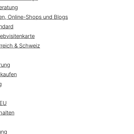
eratung
ten, Online-Shops und Blogs
ndard
ebvisitenkarte
rreich & Schweiz
rung
 kaufen
g
EU
halten
ung