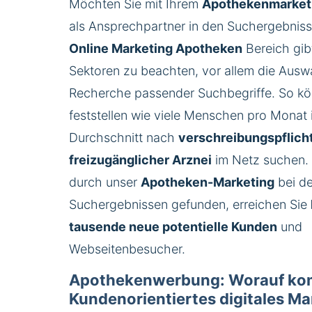
Möchten Sie mit Ihrem
Apothekenmarket
als Ansprechpartner in den Suchergebnis
Online Marketing Apotheken
Bereich gibt
Sektoren zu beachten, vor allem die Ausw
Recherche passender Suchbegriffe. So kön
feststellen wie viele Menschen pro Monat 
Durchschnitt nach
verschreibungspflich
frei
zugänglicher
Arznei
im Netz suchen.
durch unser
Apotheken-
Marketing
bei d
Suchergebnissen gefunden, erreichen Sie
tausende
neue
potentielle
Kunden
und
Webseitenbesucher.
Apothekenwerbung: Worauf ko
Kundenorientiertes digitales Ma