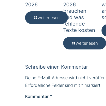
2026
2026
w
brauchen
a
und was
s
weiterlesen
fehlende
Texte kosten
weiterlesen
Schreibe einen Kommentar
Deine E-Mail-Adresse wird nicht veröffent
Erforderliche Felder sind mit
*
markiert
Kommentar
*