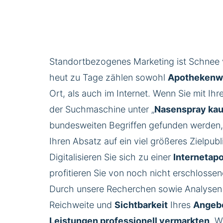
Standortbezogenes Marketing ist Schnee 
heut zu Tage zählen sowohl
Apothekenw
Ort, als auch im Internet. Wenn Sie mit Ihr
der Suchmaschine unter „
Nasenspray
kau
bundesweiten Begriffen gefunden werden,
Ihren Absatz auf ein viel größeres Zielpubl
Digitalisieren Sie sich zu einer
Interneta
p
profitieren Sie von noch nicht erschlosse
Durch unsere Recherchen sowie Analysen 
Reichweite und
Sichtbarkeit
Ihres
Angeb
Leistungen
professionell
vermarkten
. W