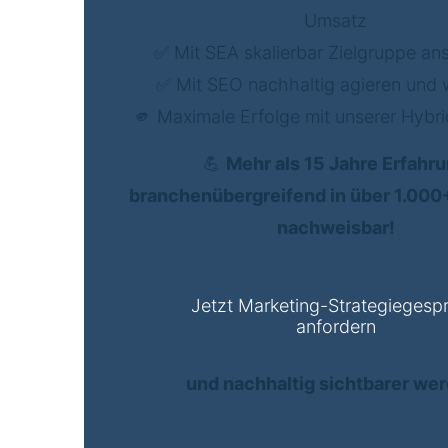
Umsatz
✅ Mit SEA skalierbar Zielgruppe a
✅ Mit SEO nachhaltig agieren und
🫵 Maximale Erfolge mit unserer Hybri
💪
Mehr als 15 Jahre Erfahr
branchenübergreifend in über 1.000
nachweisbar!
Jetzt Marketing-Strategiegesp
anfordern
und nachhaltig sichtbarer we