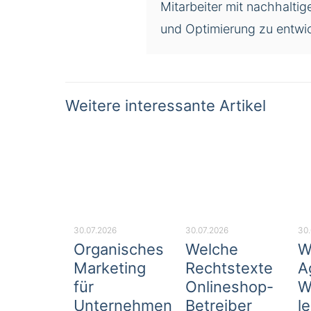
Mitarbeiter mit nachhaltig
und Optimierung zu entwic
Weitere interessante Artikel
30.07.2026
30.07.2026
30.
Organisches
Welche
W
Marketing
Rechtstexte
A
für
Onlineshop-
W
Unternehmen
Betreiber
l