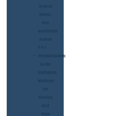
Grow vs
Mintos:
Eine
ausführliche
Analyse
Vergleichstabelle
zu den
wichtigsten
Merkmale
von
Bondora
Go &
Grow