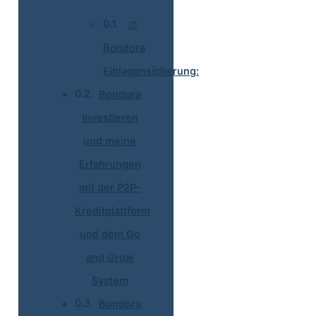
⚖️
Bondora
Einlagensicherung:
Bondora
investieren
und meine
Erfahrungen
mit der P2P-
Kreditplattform
und dem Go
and Grow
System
Bondora