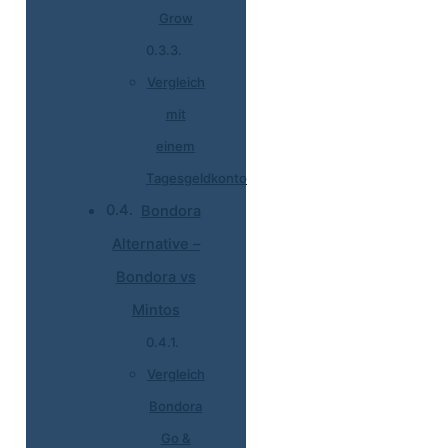
Grow
Vergleich
mit
einem
Tagesgeldkonto
Bondora
Alternative –
Bondora vs
Mintos
Vergleich
Bondora
Go &