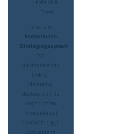
nicht Go &
Grow!
In einem
kostenlosen
Strategiegespräch
für
datenbasiertes
Online-
Marketing,
decken wir Ihre
ungenutzten
Potenziale auf,
überprüfen ggf.
vorhandene