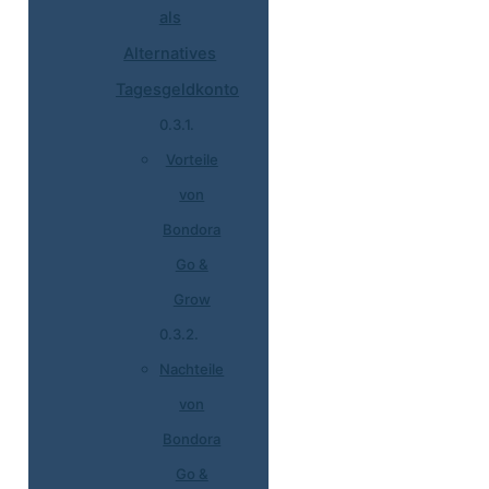
als
Alternatives
Tagesgeldkonto
Vorteile
von
Bondora
Go &
Grow
Nachteile
von
Bondora
Go &