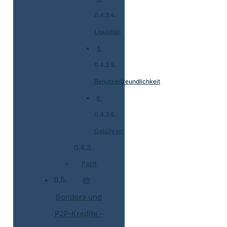
Liquidität
5.
Benutzerfreundlichkeit
6.
Gebühren
Fazit
😎
Bondora und
P2P-Kredite –