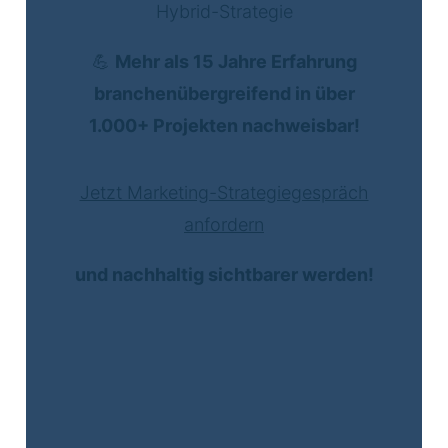
Hybrid-Strategie
💪
Mehr als 15 Jahre Erfahrung
branchenübergreifend in über
1.000+ Projekten nachweisbar!
Jetzt Marketing-Strategiegespräch
anfordern
und nachhaltig sichtbarer werden!