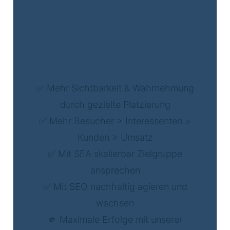
✅ Mehr Sichtbarkeit & Wahrnehmung
durch gezielte Platzierung
✅ Mehr Besucher > Interessenten >
Kunden > Umsatz
✅ Mit SEA skalierbar Zielgruppe
ansprechen
✅ Mit SEO nachhaltig agieren und
wachsen
🫵 Maximale Erfolge mit unserer