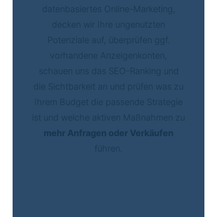
datenbasiertes Online-Marketing,
decken wir Ihre ungenutzten
Potenziale auf, überprüfen ggf.
vorhandene Anzeigenkonten,
schauen uns das SEO-Ranking und
die Sichtbarkeit an und prüfen was zu
Ihrem Budget die passende Strategie
ist und welche aktiven Maßnahmen zu
mehr Anfragen oder Verkäufen
führen.