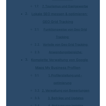
7. Tourismus und Gastgewerbe
Lokale SEO messen & optimieren:
GEO Grid Tracking
Funktionsweise von Geo Grid
Tracking:
Vorteile von Geo Grid Tracking:
Anwendungsbereiche:
Komplette Verwaltung von Google
Maps My Business Profilen
1. Profilerstellung und -
optimierung
2. Verwaltung von Bewertungen
3. Beiträge und Updates
4. Nutzung von Insights