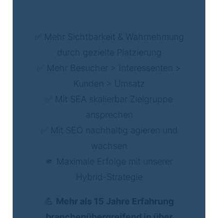
✅ Mehr Sichtbarkeit & Wahrnehmung
durch gezielte Platzierung
✅ Mehr Besucher > Interessenten >
Kunden > Umsatz
✅ Mit SEA skalierbar Zielgruppe
ansprechen
✅ Mit SEO nachhaltig agieren und
wachsen
🫵 Maximale Erfolge mit unserer
Hybrid-Strategie
💪
Mehr als 15 Jahre Erfahrung
branchenübergreifend in über