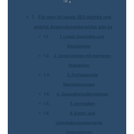
Für wen ist lokale SEO wichtig und
welche Anwendungsbereiche gibt es
1. Lokale Geschäfte und
Dienstleister
2. Unternehmen mit mehreren
Standorten
3. Professionelle
Dienstleistungen
4. Gesundheitsdienstleister
5. Immobilien
6. Event- und
Unterhaltungsorientierte
Unternehmen