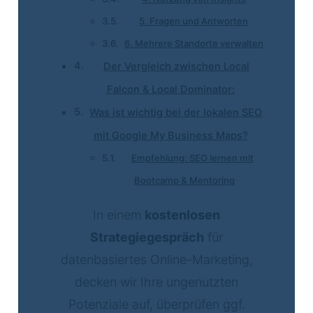
5. Fragen und Antworten
6. Mehrere Standorte verwalten
Der Vergleich zwischen Local
Falcon & Local Dominator:
Was ist wichtig bei der lokalen SEO
mit Google My Business Maps?
Empfehlung: SEO lernen mit
Bootcamp & Mentoring
In einem
kostenlosen
Strategiegespräch
für
datenbasiertes Online-Marketing,
decken wir Ihre ungenutzten
Potenziale auf, überprüfen ggf.