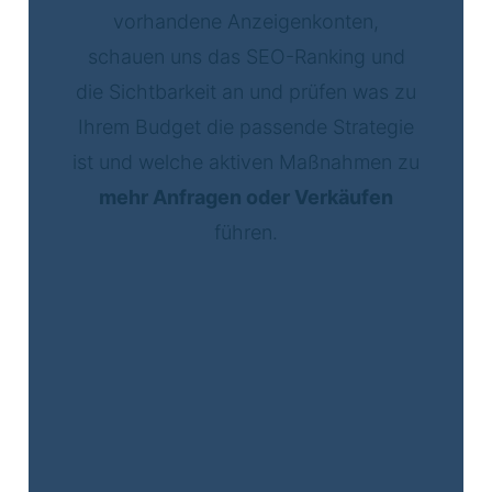
vorhandene Anzeigenkonten,
schauen uns das SEO-Ranking und
die Sichtbarkeit an und prüfen was zu
Ihrem Budget die passende Strategie
ist und welche aktiven Maßnahmen zu
mehr Anfragen oder Verkäufen
führen.