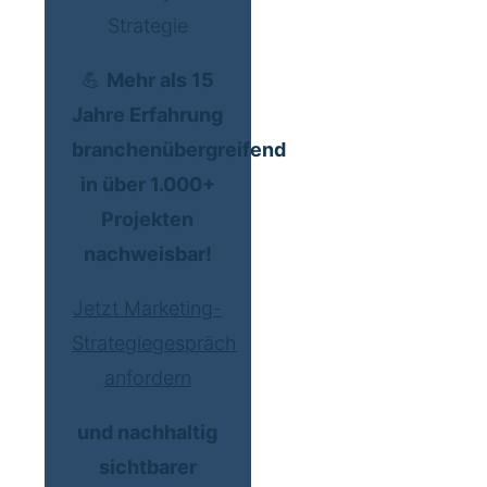
Strategie
💪
Mehr als 15
Jahre Erfahrung
branchenübergreifend
in über 1.000+
Projekten
nachweisbar!
Jetzt Marketing-
Strategiegespräch
anfordern
und nachhaltig
sichtbarer