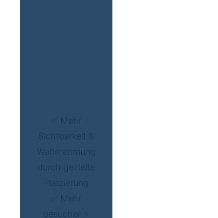
✅ Mehr
Sichtbarkeit &
Wahrnehmung
durch gezielte
Platzierung
✅ Mehr
Besucher >