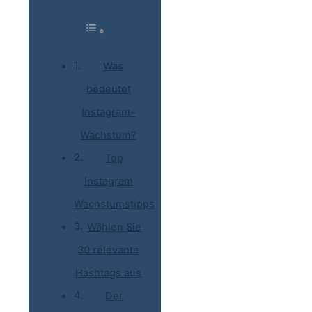
Was
bedeutet
Instagram-
Wachstum?
Top
Instagram
Wachstumstipps
Wählen Sie
30 relevante
Hashtags aus
Der