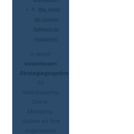
Was bietet
die Combin
Software für
Instagram?
In einem
kostenlosen
Strategiegespräch
für
datenbasiertes
Online-
Marketing,
decken wir Ihre
ungenutzten