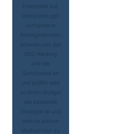
Potenziale auf,
überprüfen ggf.
vorhandene
Anzeigenkonten,
schauen uns das
SEO-Ranking
und die
Sichtbarkeit an
und prüfen was
zu Ihrem Budget
die passende
Strategie ist und
welche aktiven
Maßnahmen zu