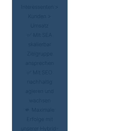
Interessenten >
Kunden >
Umsatz
✅ Mit SEA
skalierbar
Zielgruppe
ansprechen
✅ Mit SEO
nachhaltig
agieren und
wachsen
🫵 Maximale
Erfolge mit
unserer Hybrid-