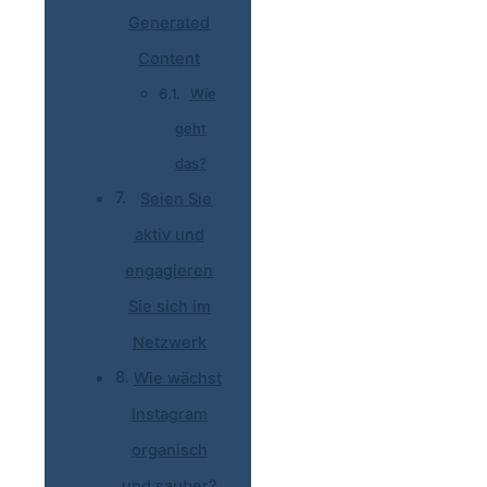
Generated
Content
Wie
geht
das?
Seien Sie
aktiv und
engagieren
Sie sich im
Netzwerk
Wie wächst
Instagram
organisch
und sauber?