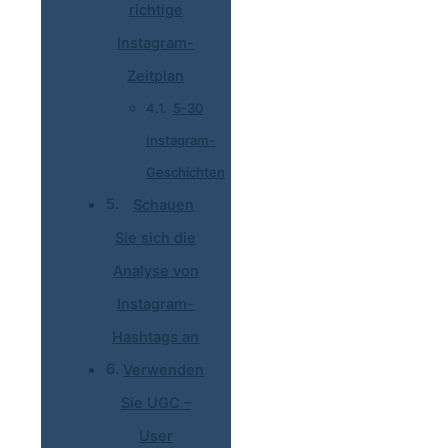
richtige
Instagram-
Zeitplan
5-30
Instagram-
Geschichten
Schauen
Sie sich die
Analyse von
Instagram-
Hashtags an
Verwenden
Sie UGC –
User