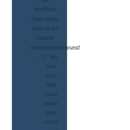
WordPress
Plugin Simply
Static für die
statische
Webseitengenerierung?
Wer
sollte
Simply
Static
nutzen
und die
vielen
Vorteile