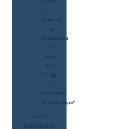
nutzen?
Funktionen
und
Eigenschaften
von
Simply
Static
Gibt
es
irgendwelche
Einschränkungen?
In einem
kostenlosen