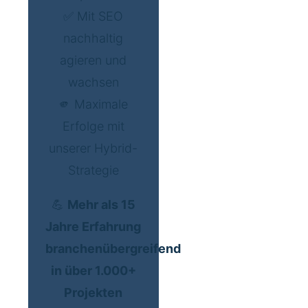
✅ Mit SEO
nachhaltig
agieren und
wachsen
🫵 Maximale
Erfolge mit
unserer Hybrid-
Strategie
💪
Mehr als 15
Jahre Erfahrung
branchenübergreifend
in über 1.000+
Projekten