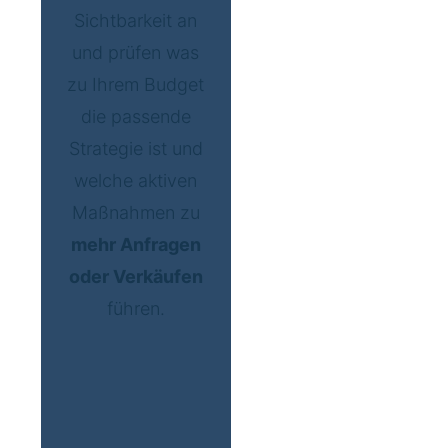
Sichtbarkeit an
und prüfen was
zu Ihrem Budget
die passende
Strategie ist und
welche aktiven
Maßnahmen zu
mehr Anfragen
oder Verkäufen
führen.