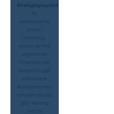
Strategiegespräch
für
datenbasiertes
Online-
Marketing,
decken wir Ihre
ungenutzten
Potenziale auf,
überprüfen ggf.
vorhandene
Anzeigenkonten,
schauen uns das
SEO-Ranking
und die