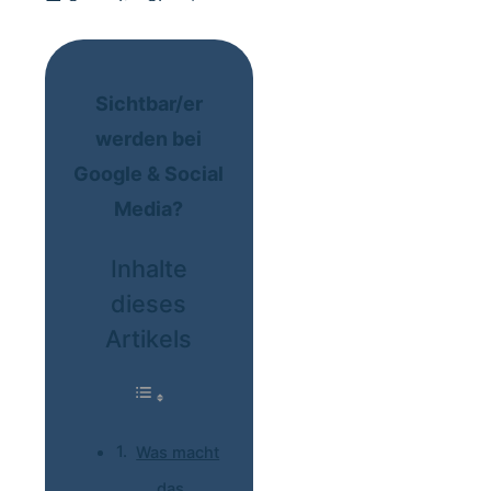
Sichtbar/er
werden bei
Google & Social
Media?
Inhalte
dieses
Artikels
Was macht
das