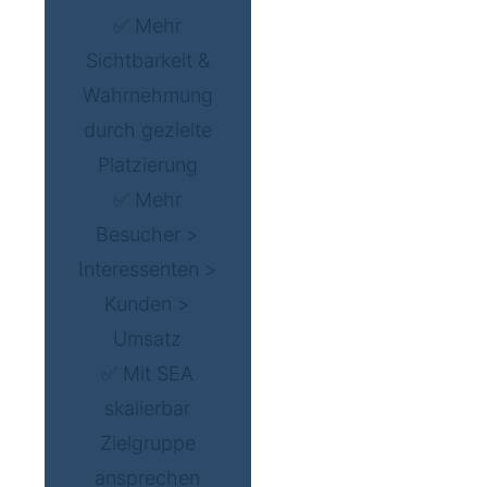
✅ Mehr
Sichtbarkeit &
Wahrnehmung
durch gezielte
Platzierung
✅ Mehr
Besucher >
Interessenten >
Kunden >
Umsatz
✅ Mit SEA
skalierbar
Zielgruppe
ansprechen