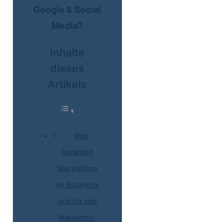
Google & Social
Media?
Inhalte
dieses
Artikels
Was
bedeutet
Storytelling
im Business
und für das
Marketing: