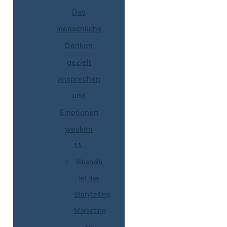
Das
menschliche
Denken
gezielt
ansprechen
und
Emotionen
wecken
Weshalb
ist das
Storytelling
Marketing
so