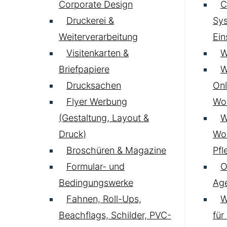
Corporate Design
C
Druckerei &
Sys
Weiterverarbeitung
Ei
Visitenkarten &
W
Briefpapiere
W
Drucksachen
Onl
Flyer Werbung
Wo
(Gestaltung, Layout &
W
Druck)
Wo
Broschüren & Magazine
Pfl
Formular- und
O
Bedingungswerke
Age
Fahnen, Roll-Ups,
W
Beachflags, Schilder, PVC-
für