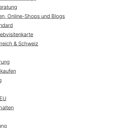
eratung
ten, Online-Shops und Blogs
ndard
ebvisitenkarte
rreich & Schweiz
rung
 kaufen
g
EU
halten
ung