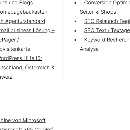
ops und Blogs
Conversion Optimie
omepagebaukasten
Seiten & Shops
h Agenturstandard
SEO Relaunch Begl
mall business Lösung –
SEO Text / Textage
Pager /
Keyword Recherch
visitenkarte
Analyse
ordPress Hilfe für
tschland, Österreich &
hweiz
hine von Microsoft
(Microsoft 365 Copilot)