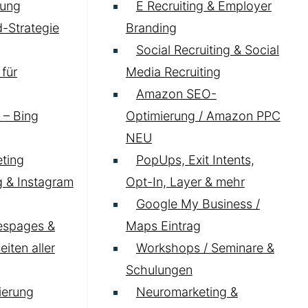
ung
E Recruiting & Employer
-Strategie
Branding
Social Recruiting & Social
für
Media Recruiting
Amazon SEO-
 – Bing
Optimierung / Amazon PPC
NEU
ting
PopUps, Exit Intents,
 & Instagram
Opt-In, Layer & mehr
Google My Business /
espages &
Maps Eintrag
iten aller
Workshops / Seminare &
Schulungen
ierung
Neuromarketing &