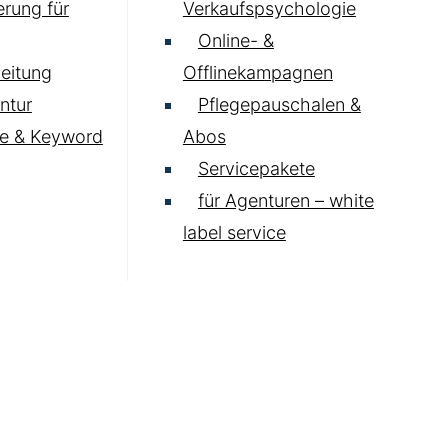
rung für
Verkaufspsychologie
Online- &
eitung
Offlinekampagnen
ntur
Pflegepauschalen &
e & Keyword
Abos
Servicepakete
für Agenturen – white
label service