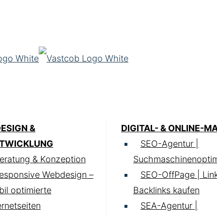
ESIGN &
DIGITAL- & ONLINE-M
TWICKLUNG
SEO-Agentur |
eratung & Konzeption
Suchmaschinenoptim
esponsive Webdesign –
SEO-OffPage | Lin
il optimierte
Backlinks kaufen
ernetseiten
SEA-Agentur |