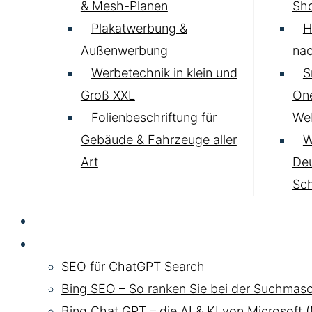
& Mesh-Planen
Sh
Plakatwerbung &
H
Außenwerbung
nac
Werbetechnik in klein und
S
Groß XXL
One
Folienbeschriftung für
Web
Gebäude & Fahrzeuge aller
W
Art
Deu
Sc
SEO
Chat GPT SEO
SEO für ChatGPT Search
Bing SEO – So ranken Sie bei der Suchmasc
Bing Chat GPT – die AI & KI von Microsoft 