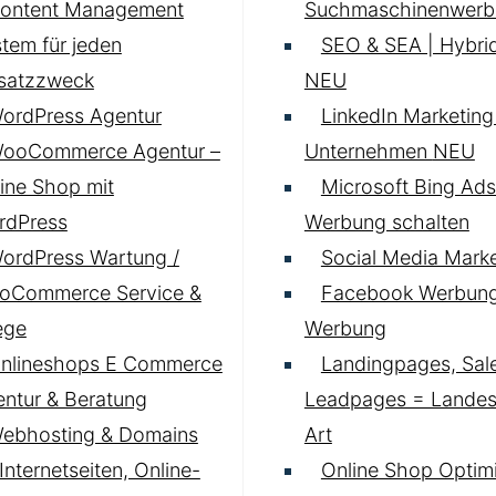
ontent Management
Suchmaschinenwerb
tem für jeden
SEO & SEA | Hybrid
nsatzzweck
NEU
ordPress Agentur
LinkedIn Marketing 
ooCommerce Agentur –
Unternehmen
NEU
ine Shop mit
Microsoft Bing Ads
rdPress
Werbung schalten
ordPress Wartung /
Social Media Marke
oCommerce Service &
Facebook Werbung
ege
Werbung
nlineshops E Commerce
Landingpages, Sal
ntur & Beratung
Leadpages = Landese
ebhosting & Domains
Art
 Internetseiten, Online-
Online Shop Optim